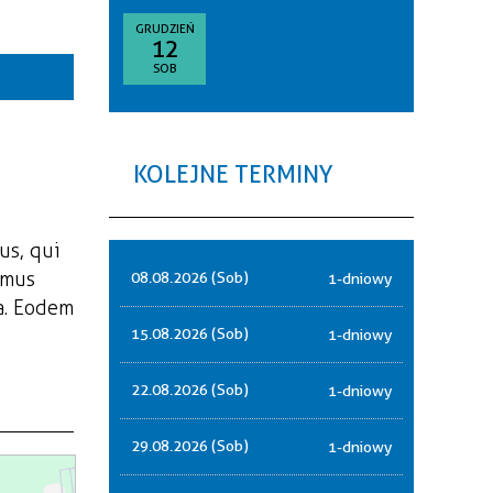
goria
GRUDZIEŃ
12
—
SOB
akresie
sce
KOLEJNE TERMINY
nizator
us, qui
amus
08.08.2026 (Sob)
1-dniowy
a. Eodem
15.08.2026 (Sob)
1-dniowy
22.08.2026 (Sob)
1-dniowy
29.08.2026 (Sob)
1-dniowy