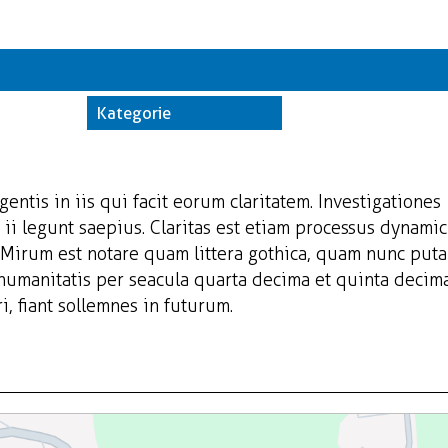
Kate
Trwające w z
Kategorie
Miej
Orga
gentis in iis qui facit eorum claritatem. Investigationes
ii legunt saepius. Claritas est etiam processus dynamic
Mirum est notare quam littera gothica, quam nunc put
 humanitatis per seacula quarta decima et quinta decim
, fiant sollemnes in futurum.