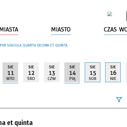
MIASTA
MIASTO
CZAS W
 PER SEACULA QUARTA DECIMA ET QUINTA
SIE
SIE
SIE
SIE
SIE
SIE
11
12
13
14
15
16
WTO
ŚRO
CZW
PIĄ
SOB
NIE
Szukana fraz
ma et quinta