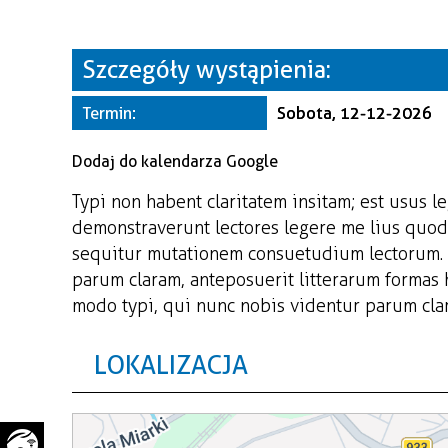
WAŻNE TELEFONY
PRZESTRZENNE
GAZETA SAMORZĄDOWA
Szczegóły wystąpienia:
"PSZOW.PL"
Termin:
Sobota, 12-12-2026
Dodaj do kalendarza Google
Typi non habent claritatem insitam; est usus le
demonstraverunt lectores legere me lius quod 
sequitur mutationem consuetudium lectorum. 
parum claram, anteposuerit litterarum formas
modo typi, qui nunc nobis videntur parum clari
LOKALIZACJA