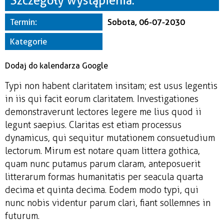
Szczegóły wystąpienia:
Miejsce
Termin:
Sobota, 06-07-2030
Organizator
Kategorie
Dodaj do kalendarza Google
Typi non habent claritatem insitam; est usus legentis
in iis qui facit eorum claritatem. Investigationes
demonstraverunt lectores legere me lius quod ii
legunt saepius. Claritas est etiam processus
dynamicus, qui sequitur mutationem consuetudium
lectorum. Mirum est notare quam littera gothica,
quam nunc putamus parum claram, anteposuerit
litterarum formas humanitatis per seacula quarta
decima et quinta decima. Eodem modo typi, qui
nunc nobis videntur parum clari, fiant sollemnes in
futurum.