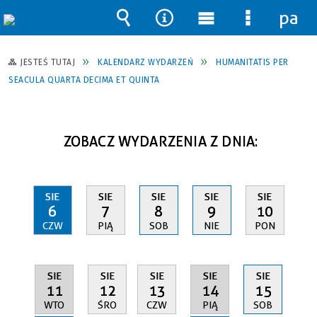
pane
Wyszukiwarka
Narzędzia
Menu
Menu
główne
szczegół
JESTEŚ TUTAJ
KALENDARZ WYDARZEŃ
HUMANITATIS PER
SEACULA QUARTA DECIMA ET QUINTA
ZOBACZ WYDARZENIA Z DNIA:
SIE
SIE
SIE
SIE
SIE
6
7
8
9
10
CZW
PIĄ
SOB
NIE
PON
SIE
SIE
SIE
SIE
SIE
11
14
12
13
15
WTO
PIĄ
ŚRO
CZW
SOB