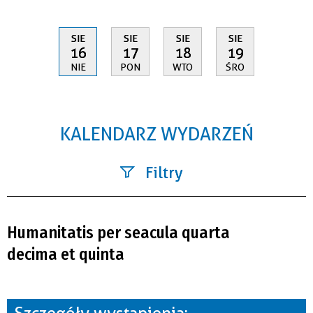
SIE
SIE
SIE
SIE
16
17
18
19
NIE
PON
WTO
ŚRO
KALENDARZ WYDARZEŃ
Filtry
Szukana fraza
Humanitatis per seacula quarta
Kategoria
decima et quinta
Trwające w zakresie
—