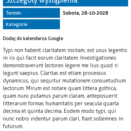
Szczegóły wystąpienia:
Miejsce
Termin:
Sobota, 28-10-2028
Organizator
Kategorie
Dodaj do kalendarza Google
Typi non habent claritatem insitam; est usus legentis
in iis qui facit eorum claritatem. Investigationes
demonstraverunt lectores legere me lius quod ii
legunt saepius. Claritas est etiam processus
dynamicus, qui sequitur mutationem consuetudium
lectorum. Mirum est notare quam littera gothica,
quam nunc putamus parum claram, anteposuerit
litterarum formas humanitatis per seacula quarta
decima et quinta decima. Eodem modo typi, qui
nunc nobis videntur parum clari, fiant sollemnes in
futurum.