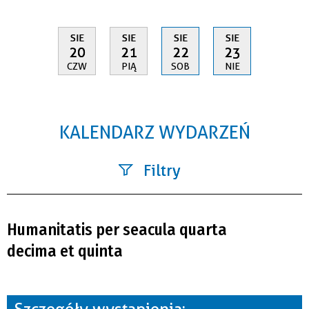
SIE
SIE
SIE
SIE
20
21
22
23
CZW
PIĄ
SOB
NIE
KALENDARZ WYDARZEŃ
Filtry
Szukana fraza
Humanitatis per seacula quarta
Kategoria
decima et quinta
Trwające w zakresie
—