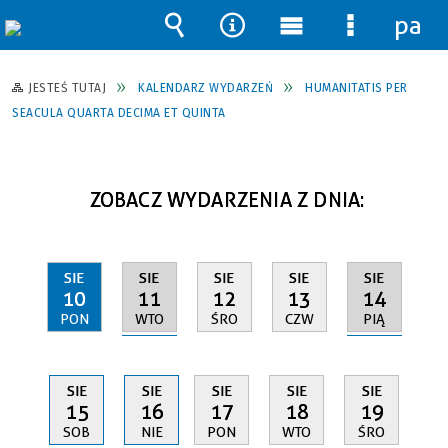
pane
Wyszukiwarka
Narzędzia
Menu
Menu
główne
szczegół
JESTEŚ TUTAJ
KALENDARZ WYDARZEŃ
HUMANITATIS PER
SEACULA QUARTA DECIMA ET QUINTA
ZOBACZ WYDARZENIA Z DNIA:
SIE
SIE
SIE
SIE
SIE
11
14
10
12
13
WTO
PIĄ
PON
ŚRO
CZW
SIE
SIE
SIE
SIE
SIE
15
16
17
18
19
SOB
NIE
PON
WTO
ŚRO