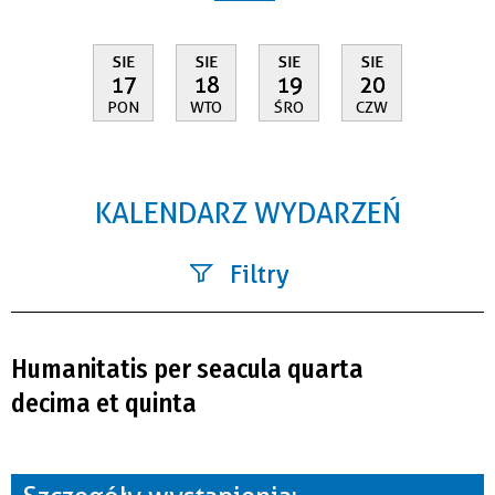
SIE
SIE
SIE
SIE
17
18
19
20
PON
WTO
ŚRO
CZW
KALENDARZ WYDARZEŃ
Filtry
Szukana fraza
Humanitatis per seacula quarta
Kategoria
decima et quinta
Trwające w zakresie
—