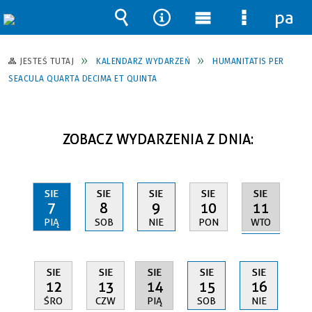
pane
Wyszukiwarka
Narzędzia
Menu
Menu
główne
szczegół
JESTEŚ TUTAJ
KALENDARZ WYDARZEŃ
HUMANITATIS PER
SEACULA QUARTA DECIMA ET QUINTA
ZOBACZ WYDARZENIA Z DNIA:
SIE
SIE
SIE
SIE
SIE
11
7
8
9
10
WTO
PIĄ
SOB
NIE
PON
SIE
SIE
SIE
SIE
SIE
14
12
13
15
16
PIĄ
ŚRO
CZW
SOB
NIE