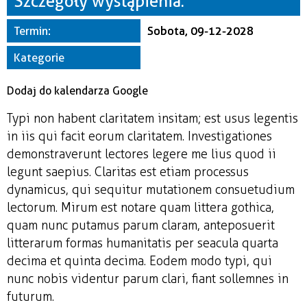
Szczegóły wystąpienia:
Miejsce
Termin:
Sobota, 09-12-2028
Organizator
Kategorie
Dodaj do kalendarza Google
Typi non habent claritatem insitam; est usus legentis
in iis qui facit eorum claritatem. Investigationes
demonstraverunt lectores legere me lius quod ii
legunt saepius. Claritas est etiam processus
dynamicus, qui sequitur mutationem consuetudium
lectorum. Mirum est notare quam littera gothica,
quam nunc putamus parum claram, anteposuerit
litterarum formas humanitatis per seacula quarta
decima et quinta decima. Eodem modo typi, qui
nunc nobis videntur parum clari, fiant sollemnes in
futurum.