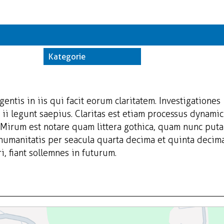
Kate
Trwające w z
Kategorie
Miej
Orga
gentis in iis qui facit eorum claritatem. Investigationes
ii legunt saepius. Claritas est etiam processus dynamic
Mirum est notare quam littera gothica, quam nunc put
 humanitatis per seacula quarta decima et quinta decim
, fiant sollemnes in futurum.