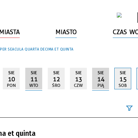
MIASTA
MIASTO
CZAS W
 PER SEACULA QUARTA DECIMA ET QUINTA
SIE
SIE
SIE
SIE
SIE
SIE
10
11
12
13
14
15
PON
WTO
ŚRO
CZW
PIĄ
SOB
Szukana fraz
ma et quinta