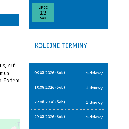
goria
LIPIEC
22
—
SOB
akresie
sce
KOLEJNE TERMINY
nizator
us, qui
amus
08.08.2026 (Sob)
1-dniowy
a. Eodem
15.08.2026 (Sob)
1-dniowy
22.08.2026 (Sob)
1-dniowy
29.08.2026 (Sob)
1-dniowy