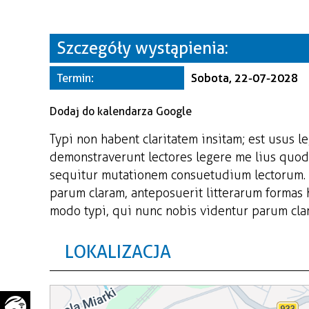
WAŻNE TELEFONY
PRZESTRZENNE
GAZETA SAMORZĄDOWA
Szczegóły wystąpienia:
"PSZOW.PL"
Termin:
Sobota, 22-07-2028
Dodaj do kalendarza Google
Typi non habent claritatem insitam; est usus le
demonstraverunt lectores legere me lius quod 
sequitur mutationem consuetudium lectorum. 
parum claram, anteposuerit litterarum formas
modo typi, qui nunc nobis videntur parum clari
LOKALIZACJA