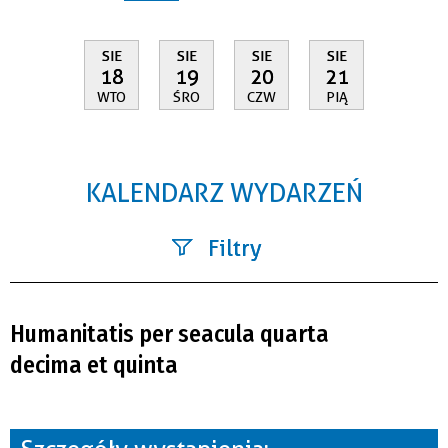
SIE
SIE
SIE
SIE
18
19
20
21
WTO
ŚRO
CZW
PIĄ
KALENDARZ WYDARZEŃ
Filtry
Szukana fraza
Humanitatis per seacula quarta
Kategoria
decima et quinta
Trwające w zakresie
—