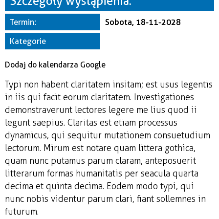
Szczegóły wystąpienia:
Miejsce
Termin:
Sobota, 18-11-2028
Organizator
Kategorie
Dodaj do kalendarza Google
Typi non habent claritatem insitam; est usus legentis
in iis qui facit eorum claritatem. Investigationes
demonstraverunt lectores legere me lius quod ii
legunt saepius. Claritas est etiam processus
dynamicus, qui sequitur mutationem consuetudium
lectorum. Mirum est notare quam littera gothica,
quam nunc putamus parum claram, anteposuerit
litterarum formas humanitatis per seacula quarta
decima et quinta decima. Eodem modo typi, qui
nunc nobis videntur parum clari, fiant sollemnes in
futurum.