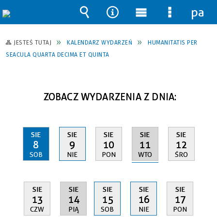
pane
Wyszukiwarka
Narzędzia
Menu
Menu
główne
szczegół
JESTEŚ TUTAJ
KALENDARZ WYDARZEŃ
HUMANITATIS PER
SEACULA QUARTA DECIMA ET QUINTA
ZOBACZ WYDARZENIA Z DNIA:
SIE
SIE
SIE
SIE
SIE
11
8
9
10
12
WTO
SOB
NIE
PON
ŚRO
SIE
SIE
SIE
SIE
SIE
14
13
15
16
17
PIĄ
CZW
SOB
NIE
PON