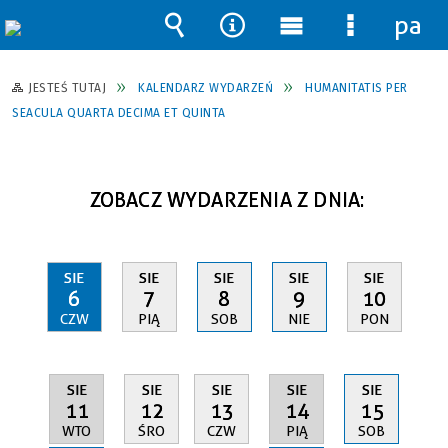
pane
Wyszukiwarka
Narzędzia
Menu
Menu
główne
szczegół
JESTEŚ TUTAJ
KALENDARZ WYDARZEŃ
HUMANITATIS PER
SEACULA QUARTA DECIMA ET QUINTA
ZOBACZ WYDARZENIA Z DNIA:
SIE
SIE
SIE
SIE
SIE
6
7
8
9
10
CZW
PIĄ
SOB
NIE
PON
SIE
SIE
SIE
SIE
SIE
11
14
12
13
15
WTO
PIĄ
ŚRO
CZW
SOB