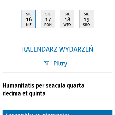
SIE
SIE
SIE
SIE
16
17
18
19
NIE
PON
WTO
ŚRO
KALENDARZ WYDARZEŃ
Filtry
Szukana fraza
Humanitatis per seacula quarta
Kategoria
decima et quinta
Trwające w zakresie
—