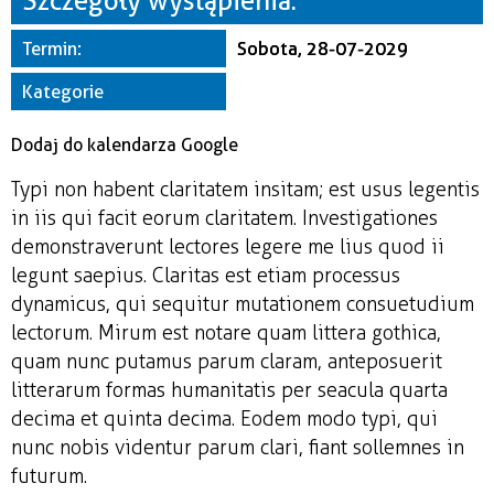
Szczegóły wystąpienia:
Miejsce
Termin:
Sobota, 28-07-2029
Organizator
Kategorie
Dodaj do kalendarza Google
Typi non habent claritatem insitam; est usus legentis
in iis qui facit eorum claritatem. Investigationes
demonstraverunt lectores legere me lius quod ii
legunt saepius. Claritas est etiam processus
dynamicus, qui sequitur mutationem consuetudium
lectorum. Mirum est notare quam littera gothica,
quam nunc putamus parum claram, anteposuerit
litterarum formas humanitatis per seacula quarta
decima et quinta decima. Eodem modo typi, qui
nunc nobis videntur parum clari, fiant sollemnes in
futurum.