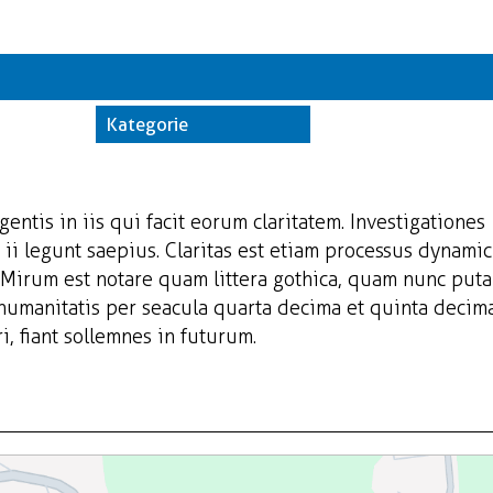
Kate
Trwające w z
Kategorie
Miej
Orga
gentis in iis qui facit eorum claritatem. Investigationes
ii legunt saepius. Claritas est etiam processus dynamic
Mirum est notare quam littera gothica, quam nunc put
 humanitatis per seacula quarta decima et quinta decim
, fiant sollemnes in futurum.