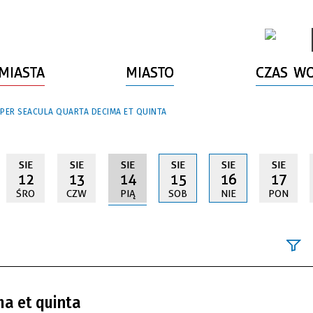
MIASTA
MIASTO
CZAS W
 PER SEACULA QUARTA DECIMA ET QUINTA
SIE
SIE
SIE
SIE
SIE
SIE
12
13
14
15
16
17
ŚRO
CZW
PIĄ
SOB
NIE
PON
Szukana fraz
ma et quinta