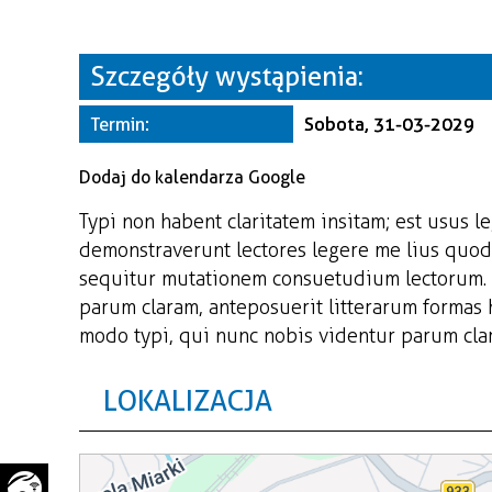
WAŻNE TELEFONY
PRZESTRZENNE
GAZETA SAMORZĄDOWA
Szczegóły wystąpienia:
"PSZOW.PL"
Termin:
Sobota, 31-03-2029
Dodaj do kalendarza Google
Typi non habent claritatem insitam; est usus le
demonstraverunt lectores legere me lius quod 
sequitur mutationem consuetudium lectorum. 
parum claram, anteposuerit litterarum formas
modo typi, qui nunc nobis videntur parum clari
LOKALIZACJA