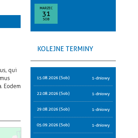
goria
MARZEC
31
—
SOB
akresie
sce
KOLEJNE TERMINY
nizator
us, qui
amus
15.08.2026 (Sob)
1-dniowy
a. Eodem
22.08.2026 (Sob)
1-dniowy
29.08.2026 (Sob)
1-dniowy
05.09.2026 (Sob)
1-dniowy