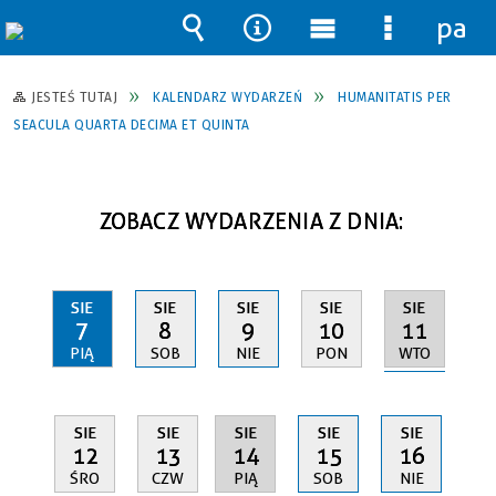
pane
Wyszukiwarka
Narzędzia
Menu
Menu
główne
szczegół
JESTEŚ TUTAJ
KALENDARZ WYDARZEŃ
HUMANITATIS PER
SEACULA QUARTA DECIMA ET QUINTA
ZOBACZ WYDARZENIA Z DNIA:
SIE
SIE
SIE
SIE
SIE
11
7
8
9
10
WTO
PIĄ
SOB
NIE
PON
SIE
SIE
SIE
SIE
SIE
14
12
13
15
16
PIĄ
ŚRO
CZW
SOB
NIE