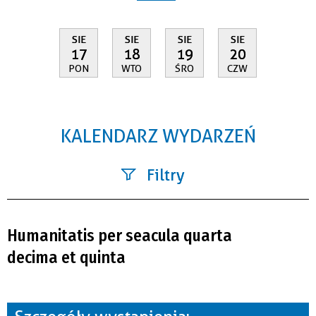
SIE
SIE
SIE
SIE
17
18
19
20
PON
WTO
ŚRO
CZW
KALENDARZ WYDARZEŃ
Filtry
Szukana fraza
Humanitatis per seacula quarta
Kategoria
decima et quinta
Trwające w zakresie
—