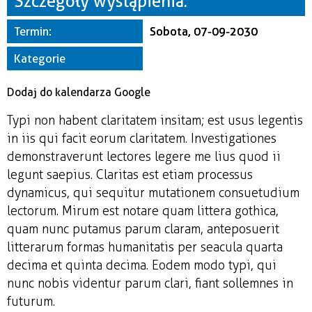
Szczegóły wystąpienia:
Miejsce
Termin:
Sobota, 07-09-2030
Organizator
Kategorie
Dodaj do kalendarza Google
Typi non habent claritatem insitam; est usus legentis
in iis qui facit eorum claritatem. Investigationes
demonstraverunt lectores legere me lius quod ii
legunt saepius. Claritas est etiam processus
dynamicus, qui sequitur mutationem consuetudium
lectorum. Mirum est notare quam littera gothica,
quam nunc putamus parum claram, anteposuerit
litterarum formas humanitatis per seacula quarta
decima et quinta decima. Eodem modo typi, qui
nunc nobis videntur parum clari, fiant sollemnes in
futurum.