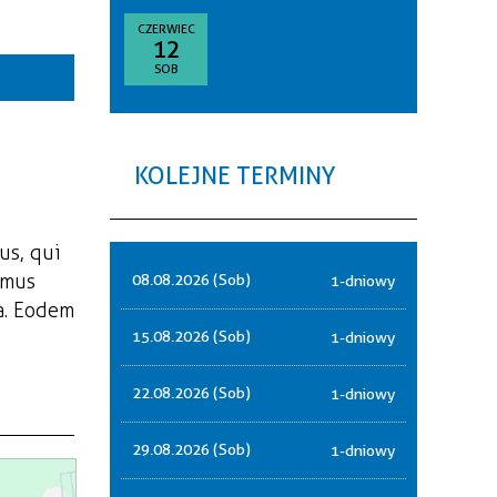
goria
CZERWIEC
12
—
SOB
akresie
sce
KOLEJNE TERMINY
nizator
us, qui
amus
08.08.2026 (Sob)
1-dniowy
a. Eodem
15.08.2026 (Sob)
1-dniowy
22.08.2026 (Sob)
1-dniowy
29.08.2026 (Sob)
1-dniowy