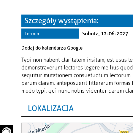
WAŻNE TELEFONY
PRZESTRZENNE
GAZETA SAMORZĄDOWA
Szczegóły wystąpienia:
"PSZOW.PL"
Termin:
Sobota, 12-06-2027
Dodaj do kalendarza Google
Typi non habent claritatem insitam; est usus le
demonstraverunt lectores legere me lius quod 
sequitur mutationem consuetudium lectorum. 
parum claram, anteposuerit litterarum formas
modo typi, qui nunc nobis videntur parum clari
LOKALIZACJA