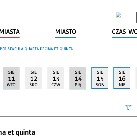
MIASTA
MIASTO
CZAS W
 PER SEACULA QUARTA DECIMA ET QUINTA
SIE
SIE
SIE
SIE
SIE
SIE
11
12
13
14
15
16
WTO
ŚRO
CZW
PIĄ
SOB
NIE
Szukana fraz
ma et quinta