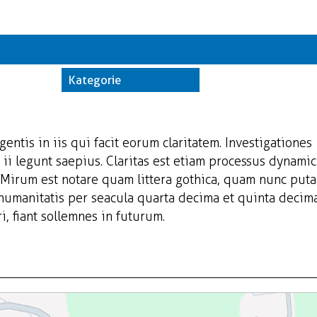
Kate
Trwające w z
Kategorie
Miej
Orga
gentis in iis qui facit eorum claritatem. Investigationes
ii legunt saepius. Claritas est etiam processus dynamic
Mirum est notare quam littera gothica, quam nunc put
 humanitatis per seacula quarta decima et quinta decim
, fiant sollemnes in futurum.