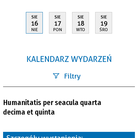
SIE
SIE
SIE
SIE
16
17
18
19
NIE
PON
WTO
ŚRO
KALENDARZ WYDARZEŃ
Filtry
Szukana fraza
Humanitatis per seacula quarta
Kategoria
decima et quinta
Trwające w zakresie
—