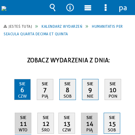
pane
Wyszukiwarka
Narzędzia
Menu
Menu
główne
szczegół
JESTEŚ TUTAJ
KALENDARZ WYDARZEŃ
HUMANITATIS PER
SEACULA QUARTA DECIMA ET QUINTA
ZOBACZ WYDARZENIA Z DNIA:
SIE
SIE
SIE
SIE
SIE
6
7
8
9
10
CZW
PIĄ
SOB
NIE
PON
SIE
SIE
SIE
SIE
SIE
11
14
12
13
15
WTO
PIĄ
ŚRO
CZW
SOB