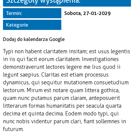
Szczegóły wystąpienia:
Miejsce
Termin:
Sobota, 27-01-2029
Organizator
Kategorie
Dodaj do kalendarza Google
Typi non habent claritatem insitam; est usus legentis
in iis qui facit eorum claritatem. Investigationes
demonstraverunt lectores legere me lius quod ii
legunt saepius. Claritas est etiam processus
dynamicus, qui sequitur mutationem consuetudium
lectorum. Mirum est notare quam littera gothica,
quam nunc putamus parum claram, anteposuerit
litterarum formas humanitatis per seacula quarta
decima et quinta decima. Eodem modo typi, qui
nunc nobis videntur parum clari, fiant sollemnes in
futurum.