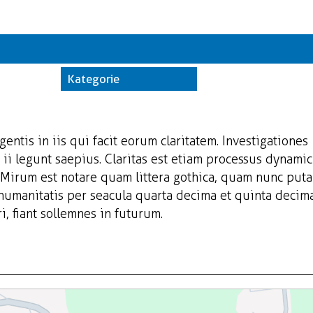
Kate
Trwające w z
Kategorie
Miej
Orga
gentis in iis qui facit eorum claritatem. Investigationes
ii legunt saepius. Claritas est etiam processus dynamic
Mirum est notare quam littera gothica, quam nunc put
 humanitatis per seacula quarta decima et quinta decim
, fiant sollemnes in futurum.