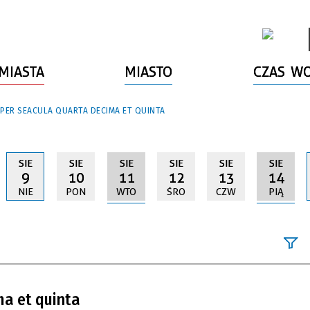
MIASTA
MIASTO
CZAS W
 PER SEACULA QUARTA DECIMA ET QUINTA
SIE
SIE
SIE
SIE
SIE
SIE
9
10
11
12
13
14
NIE
PON
WTO
ŚRO
CZW
PIĄ
Szukana fraz
ma et quinta