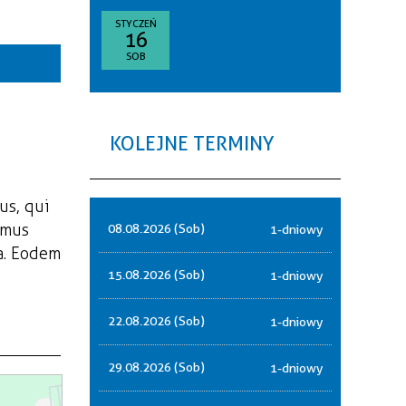
goria
STYCZEŃ
16
—
SOB
akresie
sce
KOLEJNE TERMINY
nizator
us, qui
amus
08.08.2026 (Sob)
1-dniowy
a. Eodem
15.08.2026 (Sob)
1-dniowy
22.08.2026 (Sob)
1-dniowy
29.08.2026 (Sob)
1-dniowy