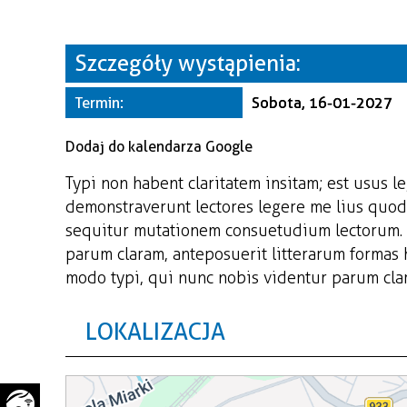
WAŻNE TELEFONY
PRZESTRZENNE
GAZETA SAMORZĄDOWA
Szczegóły wystąpienia:
"PSZOW.PL"
Termin:
Sobota, 16-01-2027
Dodaj do kalendarza Google
Typi non habent claritatem insitam; est usus le
demonstraverunt lectores legere me lius quod 
sequitur mutationem consuetudium lectorum. 
parum claram, anteposuerit litterarum formas
modo typi, qui nunc nobis videntur parum clari
LOKALIZACJA