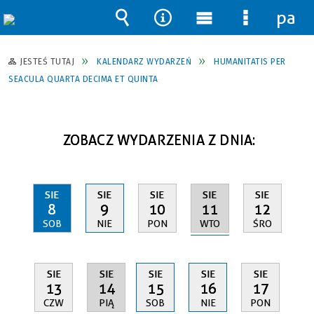
pane
Wyszukiwarka
Narzędzia
Menu
Menu
główne
szczegół
JESTEŚ TUTAJ
KALENDARZ WYDARZEŃ
HUMANITATIS PER
SEACULA QUARTA DECIMA ET QUINTA
ZOBACZ WYDARZENIA Z DNIA:
SIE
SIE
SIE
SIE
SIE
11
8
9
10
12
WTO
SOB
NIE
PON
ŚRO
SIE
SIE
SIE
SIE
SIE
14
13
15
16
17
PIĄ
CZW
SOB
NIE
PON