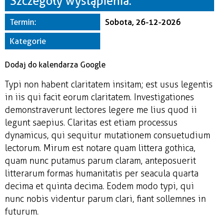
Szczegóły wystąpienia:
Miejsce
Termin:
Sobota, 26-12-2026
Organizator
Kategorie
Dodaj do kalendarza Google
Typi non habent claritatem insitam; est usus legentis
in iis qui facit eorum claritatem. Investigationes
demonstraverunt lectores legere me lius quod ii
legunt saepius. Claritas est etiam processus
dynamicus, qui sequitur mutationem consuetudium
lectorum. Mirum est notare quam littera gothica,
quam nunc putamus parum claram, anteposuerit
litterarum formas humanitatis per seacula quarta
decima et quinta decima. Eodem modo typi, qui
nunc nobis videntur parum clari, fiant sollemnes in
futurum.