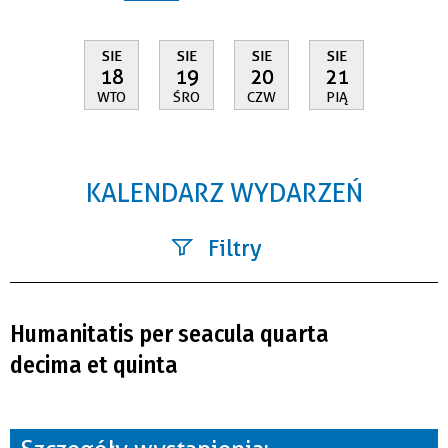
SIE
SIE
SIE
SIE
18
19
20
21
WTO
ŚRO
CZW
PIĄ
KALENDARZ WYDARZEŃ
Filtry
Szukana fraza
Humanitatis per seacula quarta
Kategoria
decima et quinta
Trwające w zakresie
—