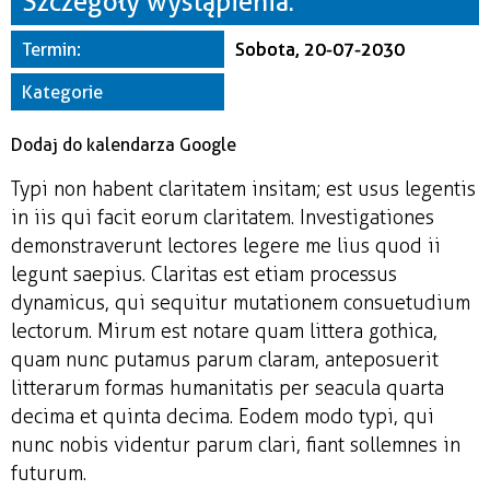
Szczegóły wystąpienia:
Miejsce
Termin:
Sobota, 20-07-2030
Organizator
Kategorie
Dodaj do kalendarza Google
Typi non habent claritatem insitam; est usus legentis
in iis qui facit eorum claritatem. Investigationes
demonstraverunt lectores legere me lius quod ii
legunt saepius. Claritas est etiam processus
dynamicus, qui sequitur mutationem consuetudium
lectorum. Mirum est notare quam littera gothica,
quam nunc putamus parum claram, anteposuerit
litterarum formas humanitatis per seacula quarta
decima et quinta decima. Eodem modo typi, qui
nunc nobis videntur parum clari, fiant sollemnes in
futurum.