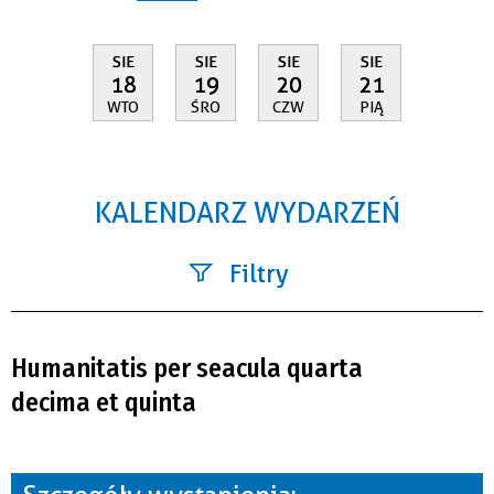
SIE
SIE
SIE
SIE
18
19
20
21
WTO
ŚRO
CZW
PIĄ
KALENDARZ WYDARZEŃ
Filtry
Szukana fraza
Humanitatis per seacula quarta
Kategoria
decima et quinta
Trwające w zakresie
—