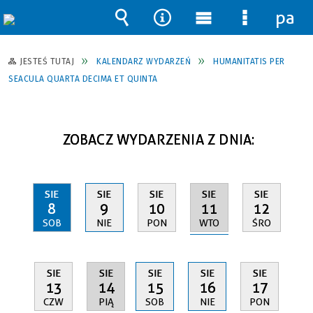
pane
Wyszukiwarka
Narzędzia
Menu
Menu
główne
szczegół
JESTEŚ TUTAJ
KALENDARZ WYDARZEŃ
HUMANITATIS PER
SEACULA QUARTA DECIMA ET QUINTA
ZOBACZ WYDARZENIA Z DNIA:
SIE
SIE
SIE
SIE
SIE
11
8
9
10
12
WTO
SOB
NIE
PON
ŚRO
SIE
SIE
SIE
SIE
SIE
14
13
15
16
17
PIĄ
CZW
SOB
NIE
PON