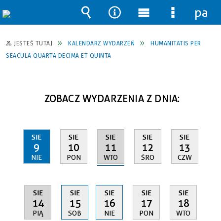
pane
Wyszukiwarka
Narzędzia
Menu
Menu
główne
szczegół
JESTEŚ TUTAJ
KALENDARZ WYDARZEŃ
HUMANITATIS PER
SEACULA QUARTA DECIMA ET QUINTA
ZOBACZ WYDARZENIA Z DNIA:
SIE
SIE
SIE
SIE
SIE
11
9
10
12
13
WTO
NIE
PON
ŚRO
CZW
SIE
SIE
SIE
SIE
SIE
14
15
16
17
18
PIĄ
SOB
NIE
PON
WTO