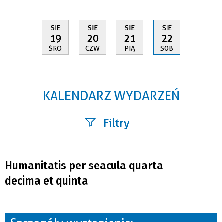
SIE
SIE
SIE
SIE
19
20
21
22
ŚRO
CZW
PIĄ
SOB
KALENDARZ WYDARZEŃ
Filtry
Szukana fraza
Humanitatis per seacula quarta
Kategoria
decima et quinta
Trwające w zakresie
—