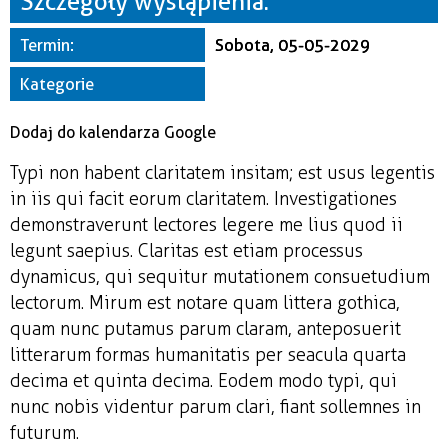
Szczegóły wystąpienia:
Miejsce
Termin:
Sobota, 05-05-2029
Organizator
Kategorie
Dodaj do kalendarza Google
Typi non habent claritatem insitam; est usus legentis
in iis qui facit eorum claritatem. Investigationes
demonstraverunt lectores legere me lius quod ii
legunt saepius. Claritas est etiam processus
dynamicus, qui sequitur mutationem consuetudium
lectorum. Mirum est notare quam littera gothica,
quam nunc putamus parum claram, anteposuerit
litterarum formas humanitatis per seacula quarta
decima et quinta decima. Eodem modo typi, qui
nunc nobis videntur parum clari, fiant sollemnes in
futurum.