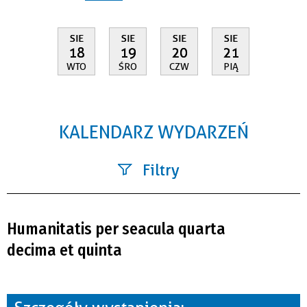
SIE
SIE
SIE
SIE
18
19
20
21
WTO
ŚRO
CZW
PIĄ
KALENDARZ WYDARZEŃ
Filtry
Szukana fraza
Humanitatis per seacula quarta
Kategoria
decima et quinta
Trwające w zakresie
—