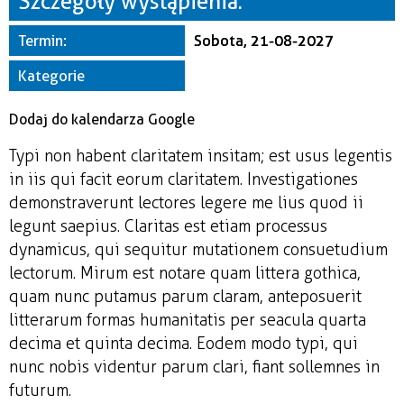
Szczegóły wystąpienia:
Miejsce
Termin:
Sobota, 21-08-2027
Organizator
Kategorie
Dodaj do kalendarza Google
Typi non habent claritatem insitam; est usus legentis
in iis qui facit eorum claritatem. Investigationes
demonstraverunt lectores legere me lius quod ii
legunt saepius. Claritas est etiam processus
dynamicus, qui sequitur mutationem consuetudium
lectorum. Mirum est notare quam littera gothica,
quam nunc putamus parum claram, anteposuerit
litterarum formas humanitatis per seacula quarta
decima et quinta decima. Eodem modo typi, qui
nunc nobis videntur parum clari, fiant sollemnes in
futurum.