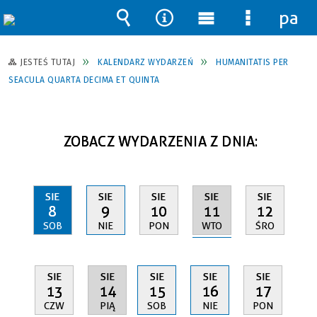
pane
Wyszukiwarka
Narzędzia
Menu
Menu
główne
szczegół
JESTEŚ TUTAJ
KALENDARZ WYDARZEŃ
HUMANITATIS PER
SEACULA QUARTA DECIMA ET QUINTA
ZOBACZ WYDARZENIA Z DNIA:
SIE
SIE
SIE
SIE
SIE
11
8
9
10
12
WTO
SOB
NIE
PON
ŚRO
SIE
SIE
SIE
SIE
SIE
14
13
15
16
17
PIĄ
CZW
SOB
NIE
PON