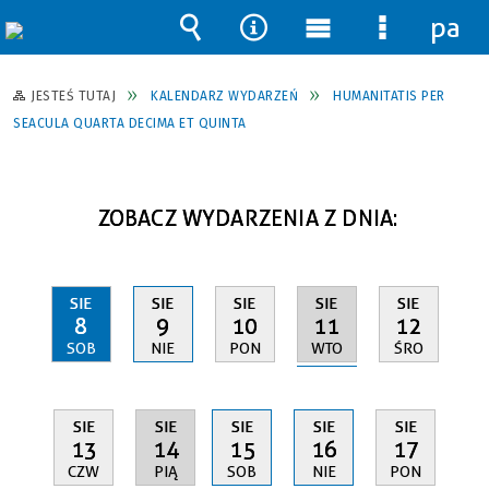
pane
Wyszukiwarka
Narzędzia
Menu
Menu
główne
szczegół
JESTEŚ TUTAJ
KALENDARZ WYDARZEŃ
HUMANITATIS PER
SEACULA QUARTA DECIMA ET QUINTA
ZOBACZ WYDARZENIA Z DNIA:
SIE
SIE
SIE
SIE
SIE
11
8
9
10
12
WTO
SOB
NIE
PON
ŚRO
SIE
SIE
SIE
SIE
SIE
14
13
15
16
17
PIĄ
CZW
SOB
NIE
PON