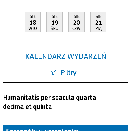
SIE
SIE
SIE
SIE
18
19
20
21
WTO
ŚRO
CZW
PIĄ
KALENDARZ WYDARZEŃ
Filtry
Szukana fraza
Humanitatis per seacula quarta
Kategoria
decima et quinta
Trwające w zakresie
—