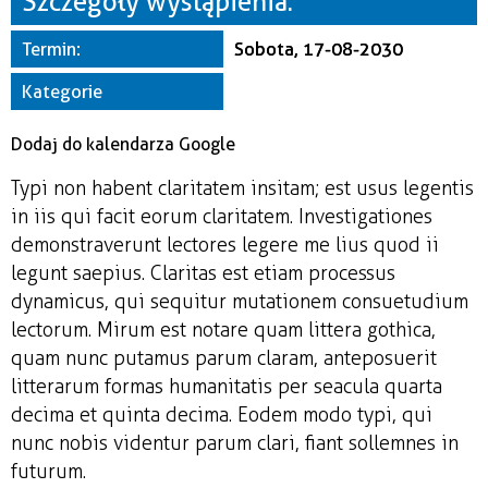
Szczegóły wystąpienia:
Miejsce
Termin:
Sobota, 17-08-2030
Organizator
Kategorie
Dodaj do kalendarza Google
Typi non habent claritatem insitam; est usus legentis
in iis qui facit eorum claritatem. Investigationes
demonstraverunt lectores legere me lius quod ii
legunt saepius. Claritas est etiam processus
dynamicus, qui sequitur mutationem consuetudium
lectorum. Mirum est notare quam littera gothica,
quam nunc putamus parum claram, anteposuerit
litterarum formas humanitatis per seacula quarta
decima et quinta decima. Eodem modo typi, qui
nunc nobis videntur parum clari, fiant sollemnes in
futurum.