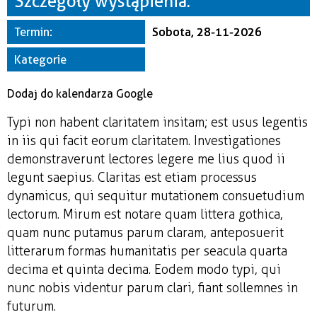
Szczegóły wystąpienia:
Miejsce
Termin:
Sobota, 28-11-2026
Organizator
Kategorie
Dodaj do kalendarza Google
Typi non habent claritatem insitam; est usus legentis
in iis qui facit eorum claritatem. Investigationes
demonstraverunt lectores legere me lius quod ii
legunt saepius. Claritas est etiam processus
dynamicus, qui sequitur mutationem consuetudium
lectorum. Mirum est notare quam littera gothica,
quam nunc putamus parum claram, anteposuerit
litterarum formas humanitatis per seacula quarta
decima et quinta decima. Eodem modo typi, qui
nunc nobis videntur parum clari, fiant sollemnes in
futurum.