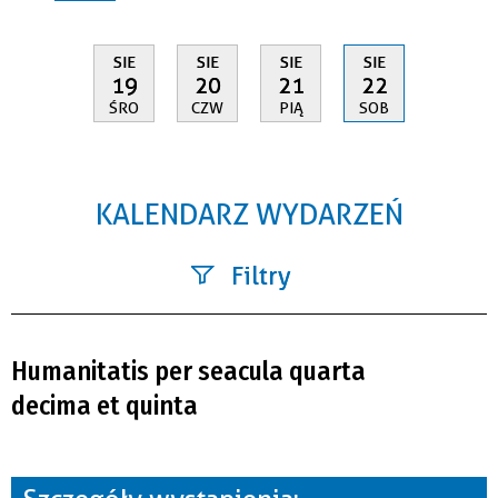
SIE
SIE
SIE
SIE
19
20
21
22
ŚRO
CZW
PIĄ
SOB
KALENDARZ WYDARZEŃ
Filtry
Szukana fraza
Humanitatis per seacula quarta
Kategoria
decima et quinta
Trwające w zakresie
—