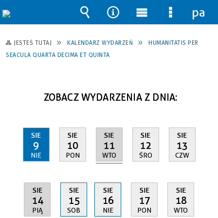
pane
Wyszukiwarka
Narzędzia
Menu
Menu
główne
szczegół
JESTEŚ TUTAJ
KALENDARZ WYDARZEŃ
HUMANITATIS PER
SEACULA QUARTA DECIMA ET QUINTA
ZOBACZ WYDARZENIA Z DNIA:
SIE
SIE
SIE
SIE
SIE
11
9
10
12
13
WTO
NIE
PON
ŚRO
CZW
SIE
SIE
SIE
SIE
SIE
14
15
16
17
18
PIĄ
SOB
NIE
PON
WTO