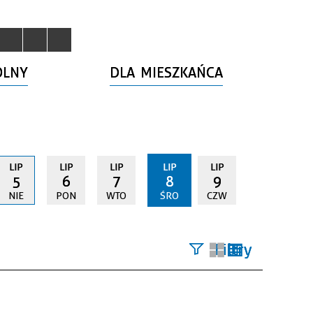
OLNY
DLA MIESZKAŃCA
LIP
LIP
LIP
LIP
LIP
5
6
7
8
9
NIE
PON
WTO
ŚRO
CZW
Filtry
Szukana
fraza