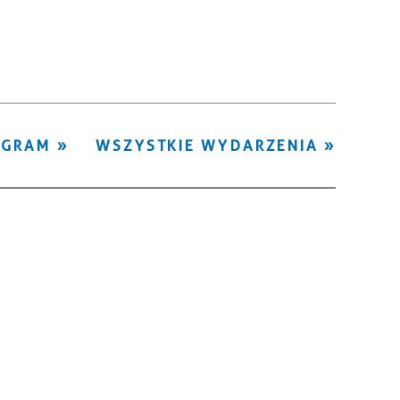
Kategoria
Trwające w
—
zakresie
Miejsce
OGRAM
WSZYSTKIE WYDARZENIA
Organizator