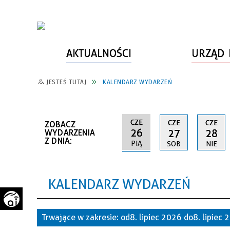
AKTUALNOŚCI
URZĄD 
JESTEŚ TUTAJ
KALENDARZ WYDARZEŃ
WŁADZE MIASTA
INFORMACJE O MIEŚCIE
SPORT
ZAŁATW SPRAWĘ
URZĄD MIASTA
LUDZIE PSZOWA
KULTURA
ZDROWIE
CZE
CZE
CZE
ZOBACZ
URZĄD STANU CYWILNEGO
PARTNERZY, NGO
SZLAKI TURYSTYCZNE
BEZPIECZEŃSTWO
26
27
28
WYDARZENIA
Z DNIA:
PIĄ
SOB
NIE
RADA MIEJSKA
JEDNOSTKI MIEJSKIE
ZABYTKI
ZWIERZĘTA W GMINIE
BUDŻET MIASTA
EDUKACJA
POMIAR SATYSFAKCJI KLIENTA
KALENDARZ WYDARZEŃ
STRATEGIE, PLANY, PROGRAMY
INWESTYCJE MIEJSKIE
INFORMATOR
FUNDUSZE ZEWNĘTRZNE
POWIATOWY LIDER
KOMUNIKACJA I TRANSPORT
Trwające w zakresie:
od 8. lipiec 2026 do 8. lipiec
PRZEDSIĘBIORCZOŚCI
ZAGOSPODAROWANIE