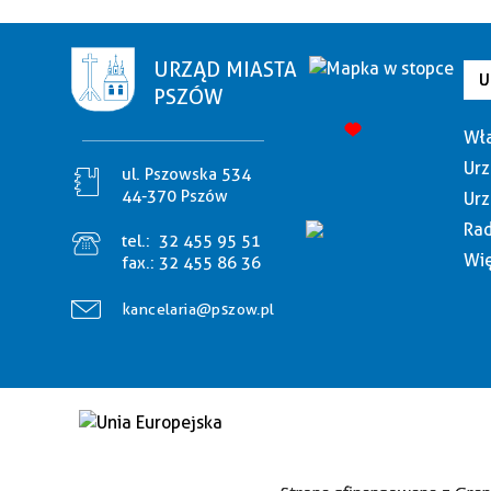
URZĄD MIASTA
U
PSZÓW
Wła
Urz
ul. Pszowska 534
44-370 Pszów
Urz
Rad
tel.:
32 455 95 51
Wię
fax.:
32 455 86 36
kancelaria@pszow.pl