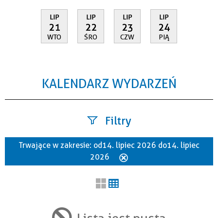
LIP
LIP
LIP
LIP
21
22
23
24
WTO
ŚRO
CZW
PIĄ
KALENDARZ WYDARZEŃ
Filtry
Trwające w zakresie:
od 14. lipiec 2026 do 14. lipiec
Szukana fraza
2026
Usuń
ten
filtr
Kategoria
Lista jest pusta