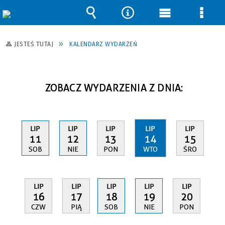
Wyszukiwarka
Narzędzia
Menu
Men
główne
szcz
JESTEŚ TUTAJ
KALENDARZ WYDARZEŃ
ZOBACZ WYDARZENIA Z DNIA:
LIP
LIP
LIP
LIP
LIP
11
12
13
14
15
SOB
NIE
PON
WTO
ŚRO
LIP
LIP
LIP
LIP
LIP
16
17
18
19
20
CZW
PIĄ
SOB
NIE
PON