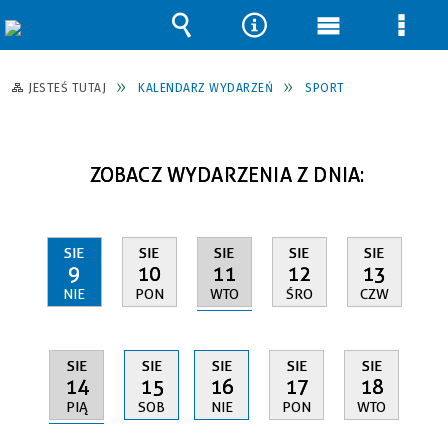
Wyszukiwarka
Narzędzia
Menu
Men
główne
szcz
JESTEŚ TUTAJ
KALENDARZ WYDARZEŃ
SPORT
ZOBACZ WYDARZENIA Z DNIA:
SIE
SIE
SIE
SIE
SIE
11
9
10
12
13
WTO
NIE
PON
ŚRO
CZW
SIE
SIE
SIE
SIE
SIE
14
15
16
17
18
PIĄ
SOB
NIE
PON
WTO