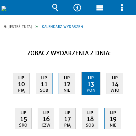
Wyszukiwarka
Narzędzia
Menu
Men
główne
szcz
JESTEŚ TUTAJ
KALENDARZ WYDARZEŃ
ZOBACZ WYDARZENIA Z DNIA:
LIP
LIP
LIP
LIP
LIP
10
11
12
13
14
PIĄ
SOB
NIE
PON
WTO
LIP
LIP
LIP
LIP
LIP
15
16
17
18
19
ŚRO
CZW
PIĄ
SOB
NIE