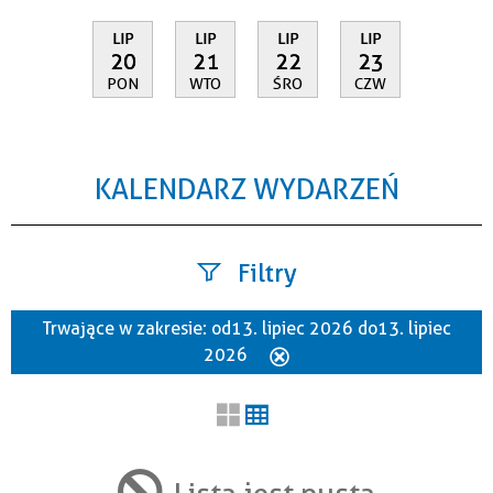
LIP
LIP
LIP
LIP
20
21
22
23
PON
WTO
ŚRO
CZW
KALENDARZ WYDARZEŃ
Filtry
Trwające w zakresie:
od 13. lipiec 2026 do 13. lipiec
Szukana fraza
2026
Usuń
ten
filtr
Kategoria
Lista jest pusta