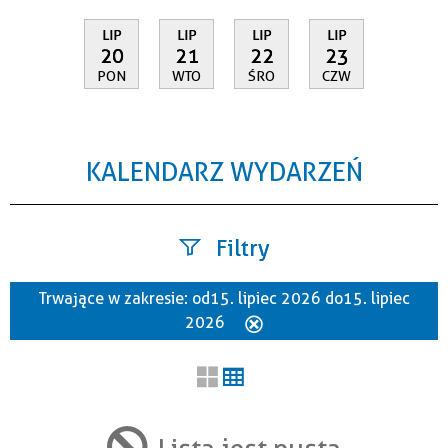
LIP
LIP
LIP
LIP
20
21
22
23
PON
WTO
ŚRO
CZW
KALENDARZ WYDARZEŃ
Filtry
Trwające w zakresie:
od 15. lipiec 2026 do 15. lipiec
Szukana fraza
2026
Usuń
ten
filtr
Kategoria
Lista jest pusta