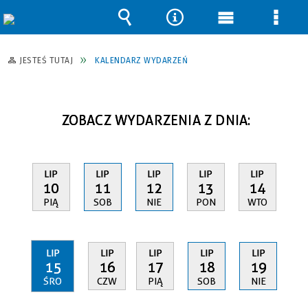
Wyszukiwarka
Narzędzia
Menu
Men
główne
szcz
JESTEŚ TUTAJ
KALENDARZ WYDARZEŃ
ZOBACZ WYDARZENIA Z DNIA:
LIP
LIP
LIP
LIP
LIP
10
11
12
13
14
PIĄ
SOB
NIE
PON
WTO
LIP
LIP
LIP
LIP
LIP
15
16
17
18
19
ŚRO
CZW
PIĄ
SOB
NIE