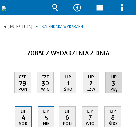
Wyszukiwarka
Narzędzia
Menu
Men
główne
szcz
JESTEŚ TUTAJ
KALENDARZ WYDARZEŃ
ZOBACZ WYDARZENIA Z DNIA:
LIP
CZE
CZE
LIP
LIP
3
29
30
1
2
PIĄ
PON
WTO
ŚRO
CZW
LIP
LIP
LIP
LIP
LIP
4
5
6
7
8
SOB
NIE
PON
WTO
ŚRO