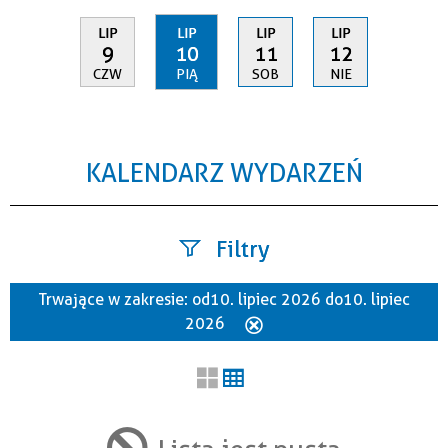
LIP
LIP
LIP
LIP
9
10
11
12
CZW
PIĄ
SOB
NIE
KALENDARZ WYDARZEŃ
Filtry
Trwające w zakresie:
od 10. lipiec 2026 do 10. lipiec
Szukana fraza
2026
Usuń
ten
filtr
Kategoria