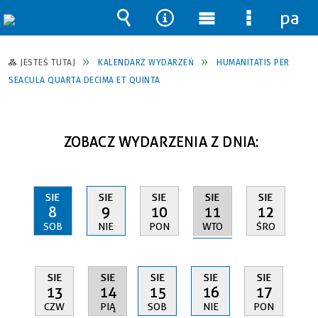
pane
Wyszukiwarka
Narzędzia
Menu
Menu
główne
szczegół
JESTEŚ TUTAJ
KALENDARZ WYDARZEŃ
HUMANITATIS PER
SEACULA QUARTA DECIMA ET QUINTA
ZOBACZ WYDARZENIA Z DNIA:
SIE
SIE
SIE
SIE
SIE
11
8
9
10
12
WTO
SOB
NIE
PON
ŚRO
SIE
SIE
SIE
SIE
SIE
14
13
15
16
17
PIĄ
CZW
SOB
NIE
PON