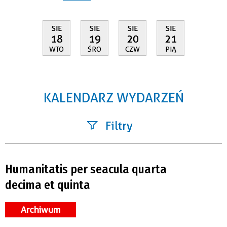
SIE
SIE
SIE
SIE
18
19
20
21
WTO
ŚRO
CZW
PIĄ
KALENDARZ WYDARZEŃ
Filtry
Szukana fraza
Humanitatis per seacula quarta
Kategoria
decima et quinta
Trwające w zakresie
Archiwum
—