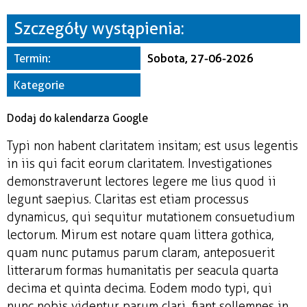
Miejsce
Szczegóły wystąpienia:
Organizator
Termin:
Sobota, 27-06-2026
Kategorie
Dodaj do kalendarza Google
Typi non habent claritatem insitam; est usus legentis
in iis qui facit eorum claritatem. Investigationes
demonstraverunt lectores legere me lius quod ii
legunt saepius. Claritas est etiam processus
dynamicus, qui sequitur mutationem consuetudium
lectorum. Mirum est notare quam littera gothica,
quam nunc putamus parum claram, anteposuerit
litterarum formas humanitatis per seacula quarta
decima et quinta decima. Eodem modo typi, qui
nunc nobis videntur parum clari, fiant sollemnes in