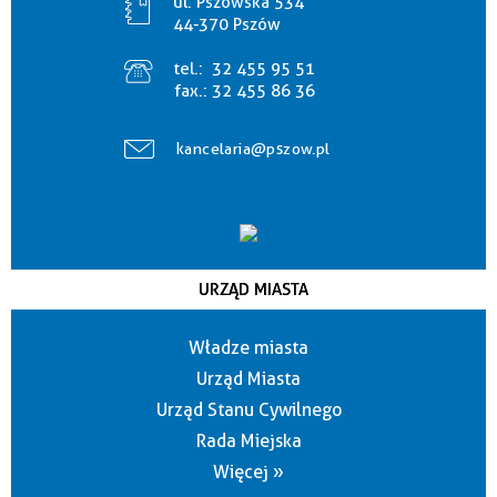
ul. Pszowska 534
44-370 Pszów
tel.:
32 455 95 51
fax.:
32 455 86 36
kancelaria@pszow.pl
URZĄD MIASTA
Władze miasta
Urząd Miasta
Urząd Stanu Cywilnego
Rada Miejska
Więcej »