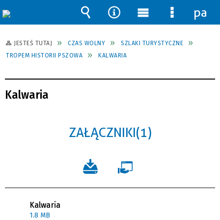
pane
Wyszukiwarka
Narzędzia
Menu
Menu
główne
szczegół
JESTEŚ TUTAJ
CZAS WOLNY
SZLAKI TURYSTYCZNE
TROPEM HISTORII PSZOWA
KALWARIA
Kalwaria
ZAŁĄCZNIKI (1)
Kalwaria
1.8 MB