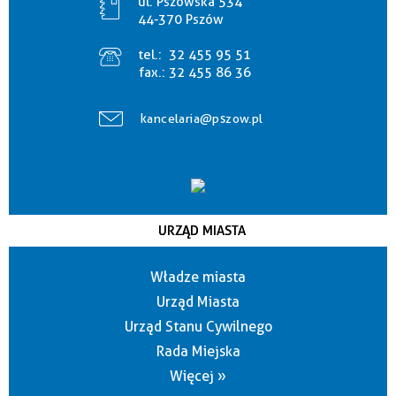
ul. Pszowska 534
44-370 Pszów
tel.:
32 455 95 51
fax.:
32 455 86 36
kancelaria@pszow.pl
URZĄD MIASTA
Władze miasta
Urząd Miasta
Urząd Stanu Cywilnego
Rada Miejska
Więcej »