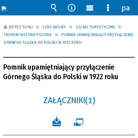
pane
Wyszukiwarka
Narzędzia
Menu
Menu
główne
szczegół
JESTEŚ TUTAJ
CZAS WOLNY
SZLAKI TURYSTYCZNE
TROPEM HISTORII PSZOWA
POMNIK UPAMIĘTNIAJĄCY PRZYŁĄCZENIE
GÓRNEGO ŚLĄSKA DO POLSKI W 1922 ROKU
Pomnik upamiętniający przyłączenie
Górnego Śląska do Polski w 1922 roku
ZAŁĄCZNIKI (1)