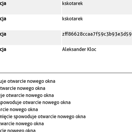
cja
kskotarek
cja
kskotarek
cja
zff86628ccaa7f59c3b93e3d5
cja
Aleksander Kloc