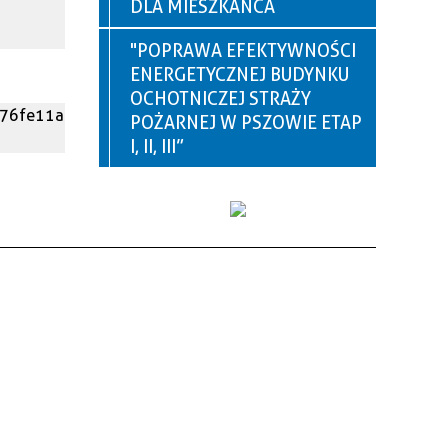
DLA MIESZKAŃCA
"POPRAWA EFEKTYWNOŚCI
ENERGETYCZNEJ BUDYNKU
OCHOTNICZEJ STRAŻY
976fe11a
POŻARNEJ W PSZOWIE ETAP
I, II, III”