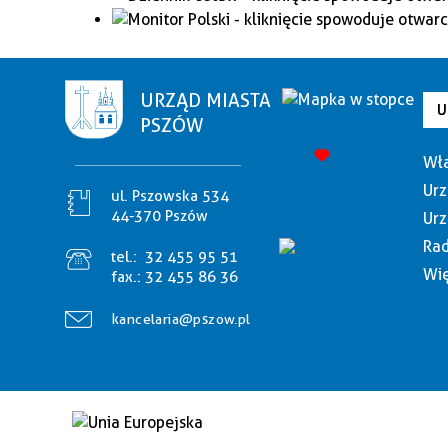
URZĄD MIASTA
U
PSZÓW
Wła
Urz
ul. Pszowska 534
44-370 Pszów
Urz
Rad
tel.:
32 455 95 51
Wię
fax.:
32 455 86 36
kancelaria@pszow.pl