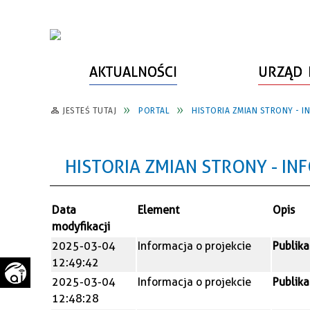
AKTUALNOŚCI
URZĄD 
JESTEŚ TUTAJ
PORTAL
HISTORIA ZMIAN STRONY - I
WŁADZE MIASTA
INFORMACJE O MIEŚCIE
SPORT
ZAŁATW SPRAWĘ
URZĄD MIASTA
LUDZIE PSZOWA
KULTURA
ZDROWIE
HISTORIA ZMIAN STRONY - IN
URZĄD STANU CYWILNEGO
PARTNERZY, NGO
SZLAKI TURYSTYCZNE
BEZPIECZEŃSTWO
RADA MIEJSKA
JEDNOSTKI MIEJSKIE
ZABYTKI
ZWIERZĘTA W GMINIE
Data
Element
Opis
BUDŻET MIASTA
EDUKACJA
POMIAR SATYSFAKCJI KLIENTA
modyfikacji
2025-03-04
Informacja o projekcie
Publika
STRATEGIE, PLANY, PROGRAMY
INWESTYCJE MIEJSKIE
INFORMATOR
12:49:42
FUNDUSZE ZEWNĘTRZNE
POWIATOWY LIDER
KOMUNIKACJA I TRANSPORT
2025-03-04
Informacja o projekcie
Publika
PRZEDSIĘBIORCZOŚCI
12:48:28
ZAGOSPODAROWANIE