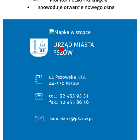
URZĄD MIASTA
PSZÓW
ul. Pszowska 534
44-370 Pszów
tel.:
32 455 95 51
fax.:
32 455 86 36
kancelaria@pszow.pl