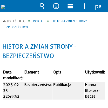
pane
Wyszukiwarka
Narzędzia
Menu
Menu
główne
szczegół
JESTEŚ TUTAJ
PORTAL
HISTORIA ZMIAN STRONY -
BEZPIECZEŃSTWO
HISTORIA ZMIAN STRONY -
BEZPIECZEŃSTWO
Data
Element
Opis
Użytkownik
modyfikacji
2023-02-
Bezpieczeństwo
Publikacja
Hanna
25
Blokesz-
22:49:52
Bacza