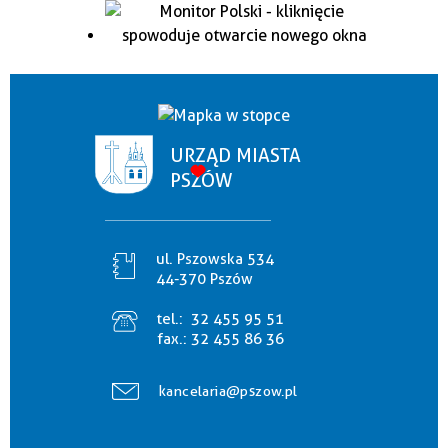
URZĄD MIASTA
PSZÓW
ul. Pszowska 534
44-370 Pszów
tel.:
32 455 95 51
fax.:
32 455 86 36
kancelaria@pszow.pl