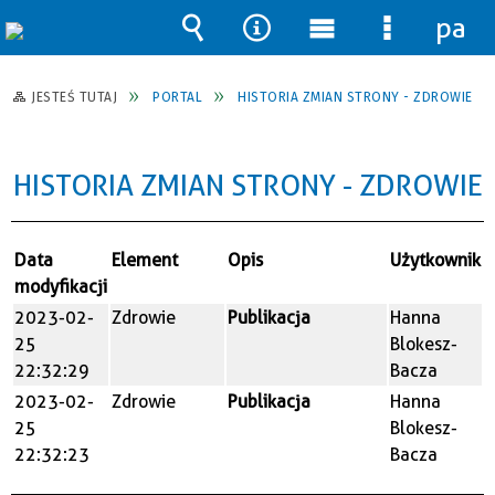
pane
Wyszukiwarka
Narzędzia
Menu
Menu
główne
szczegół
JESTEŚ TUTAJ
PORTAL
HISTORIA ZMIAN STRONY - ZDROWIE
HISTORIA ZMIAN STRONY - ZDROWIE
Data
Element
Opis
Użytkownik
modyfikacji
2023-02-
Zdrowie
Publikacja
Hanna
25
Blokesz-
22:32:29
Bacza
2023-02-
Zdrowie
Publikacja
Hanna
25
Blokesz-
22:32:23
Bacza