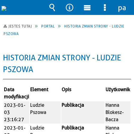
pane
Wyszukiwarka
Narzędzia
Menu
Menu
główne
szczegół
JESTEŚ TUTAJ
PORTAL
HISTORIA ZMIAN STRONY - LUDZIE
PSZOWA
HISTORIA ZMIAN STRONY - LUDZIE
PSZOWA
Data
Element
Opis
Użytkownik
modyfikacji
2023-01-
Ludzie
Publikacja
Hanna
03
Pszowa
Blokesz-
23:16:27
Bacza
2023-01-
Ludzie
Publikacja
Hanna