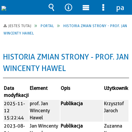
pane
Wyszukiwarka
Narzędzia
Menu
Menu
główne
szczegół
JESTEŚ TUTAJ
PORTAL
HISTORIA ZMIAN STRONY - PROF. JAN
WINCENTY HAWEL
HISTORIA ZMIAN STRONY - PROF. JAN
WINCENTY HAWEL
Data
Element
Opis
Użytkownik
modyfikacji
2025-11-
prof. Jan
Publikacja
Krzysztof
12
Wincenty
Jaroch
15:22:44
Hawel
2023-08-
Jan Wincenty
Publikacja
Zuzanna