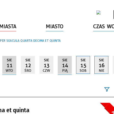
MIASTA
MIASTO
CZAS W
 PER SEACULA QUARTA DECIMA ET QUINTA
SIE
SIE
SIE
SIE
SIE
SIE
11
12
13
14
15
16
WTO
ŚRO
CZW
PIĄ
SOB
NIE
Szukana fraz
ma et quinta