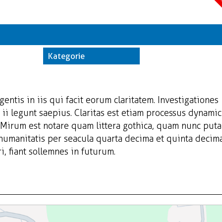
A
Kate
Trwające w z
Kategorie
Miej
Orga
gentis in iis qui facit eorum claritatem. Investigationes
ii legunt saepius. Claritas est etiam processus dynamic
Mirum est notare quam littera gothica, quam nunc put
 humanitatis per seacula quarta decima et quinta decim
, fiant sollemnes in futurum.