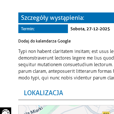
WAŻNE TELEFONY
PRZESTRZENNE
GAZETA SAMORZĄDOWA
Szczegóły wystąpienia:
"PSZOW.PL"
Termin:
Sobota, 27-12-2025
Dodaj do kalendarza Google
Typi non habent claritatem insitam; est usus le
demonstraverunt lectores legere me lius quod 
sequitur mutationem consuetudium lectorum. 
parum claram, anteposuerit litterarum formas
modo typi, qui nunc nobis videntur parum clari
LOKALIZACJA