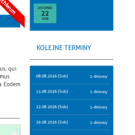
rchiwum
goria
LISTOPAD
22
—
SOB
akresie
sce
KOLEJNE TERMINY
nizator
us, qui
amus
08.08.2026 (Sob)
1-dniowy
a. Eodem
15.08.2026 (Sob)
1-dniowy
22.08.2026 (Sob)
1-dniowy
29.08.2026 (Sob)
1-dniowy