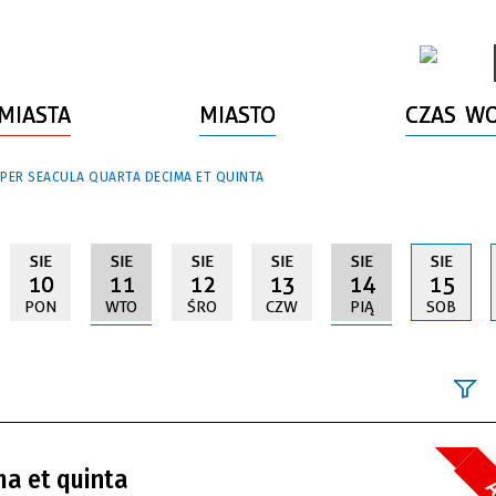
MIASTA
MIASTO
CZAS W
 PER SEACULA QUARTA DECIMA ET QUINTA
SIE
SIE
SIE
SIE
SIE
SIE
10
11
12
13
14
15
PON
WTO
ŚRO
CZW
PIĄ
SOB
Szukana fraz
ma et quinta