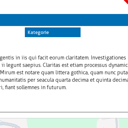
A
Kate
Trwające w z
Kategorie
Miej
Orga
gentis in iis qui facit eorum claritatem. Investigationes
ii legunt saepius. Claritas est etiam processus dynamic
Mirum est notare quam littera gothica, quam nunc put
 humanitatis per seacula quarta decima et quinta decim
, fiant sollemnes in futurum.