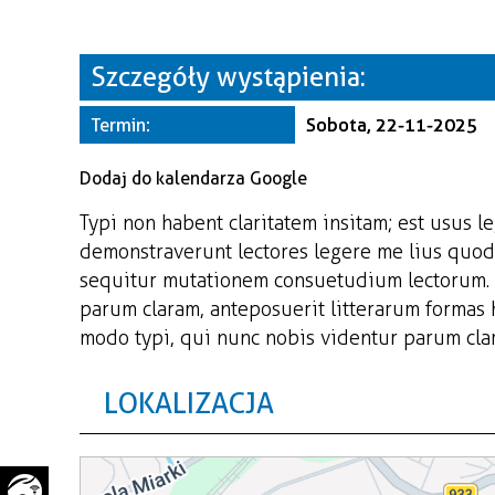
WAŻNE TELEFONY
PRZESTRZENNE
GAZETA SAMORZĄDOWA
Szczegóły wystąpienia:
"PSZOW.PL"
Termin:
Sobota, 22-11-2025
Dodaj do kalendarza Google
Typi non habent claritatem insitam; est usus le
demonstraverunt lectores legere me lius quod 
sequitur mutationem consuetudium lectorum. 
parum claram, anteposuerit litterarum formas
modo typi, qui nunc nobis videntur parum clari
LOKALIZACJA