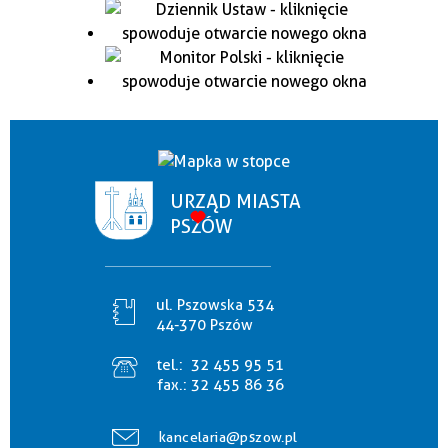
URZĄD MIASTA
PSZÓW
ul. Pszowska 534
44-370 Pszów
tel.:
32 455 95 51
fax.:
32 455 86 36
kancelaria@pszow.pl