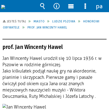
pane
Wyszukiwarka
Narzędzia
Menu
Menu
główne
szczegół
JESTEŚ TUTAJ
MIASTO
LUDZIE PSZOWA
HONOROWI
OBYWATELE
PROF. JAN WINCENTY HAWEL
prof. Jan Wincenty Hawel
Jan Wincenty Hawel urodził się 10 lipca 1936 r. w
Pszowie w rodzinie górniczej.
Jako kilkulatek podjął naukę gry na akordeonie,
pianinie i skrzypcach. Pierwsze gamy i pasaże
ćwiczył pod okiem ojca Jana oraz znanych
miejscowych nauczycieli muzyki - Wiktora
Deuczmanka, Ruty Michalskiej i Józefa Latochy .