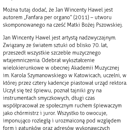
Można tutaj dodać, że Jan Wincenty Hawel jest
autorem „Fanfara per organo” (2011) – utworu
skomponowanego na cześć Matki Bożej Pszowskiej.
Jan Wincenty Hawel jest artystą nadzwyczajnym.
Związany ze światem sztuki od blisko 70. lat,
przeszedł wszystkie szczeble muzycznego
wtajemniczenia. Odebrał wykształcenie
wielokierunkowe w obecnej Akademii Muzycznej
im. Karola Szymanowskiego w Katowicach, uczelni, w
której przez cztery kadencje piastował urząd rektora.
Uczył się też śpiewu, poznał tajniki gry na
instrumentach smyczkowych, długi czas
współpracował ze społecznym ruchem śpiewaczym
jako chórmistrz i juror. Wszystko to owocuje,
imponująco rozległą i urozmaiconą pod względem
form i gatunków oraz adresów wykonawczych