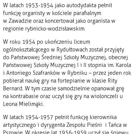
W latach 1953-1954 jako autodydakta pełnił
funkcję organisty w kościele parafialnym
w Zawadzie oraz koncertował jako organista w
regionie rybnicko-wodzisławskim.
W roku 1954 po ukończeniu liceum
ogólnokształcącego w Rydułtowach został przyjęty
do Państwowej Średniej Szkoły Muzycznej, obecnej
Państwowej Szkoły Muzycznej I i II stopnia im. Karola
i Antoniego Szafranków w Rybniku – przez jeden rok
pobierał naukę gry na fortepianie w klasie Rity
Bernard. W tym czasie samodzielnie opanował grę
na kontrabasie oraz uczył się gry na wiolonczeli u
Leona Mielimąki.
W latach 1954-1957 pełnił funkcję kierownika
artystycznego i dyrygenta Zespołu Pieśni i Tańca w
Pszowie. W okresie lat 1956-1959 uczył się śpiewu