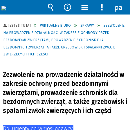
pane
Wyszukiwarka
Narzędzia
Menu
Menu
główne
szczegół
JESTEŚ TUTAJ
WIRTUALNE BIURO
SPRAWY
ZEZWOLENIE
NA PROWADZENIE DZIAŁALNOŚCI W ZAKRESIE OCHRONY PRZED
BEZDOMNYMI ZWIERZĘTAMI, PROWADZENIE SCHRONISK DLA
BEZDOMNYCH ZWIERZĄT, A TAKŻE GRZEBOWISK I SPALARNI ZWŁOK
ZWIERZĘCYCH I ICH CZĘŚCI
Zezwolenie na prowadzenie działalności w
zakresie ochrony przed bezdomnymi
zwierzętami, prowadzenie schronisk dla
bezdomnych zwierząt, a także grzebowisk i
spalarni zwłok zwierzęcych i ich części
Dokumenty od wnioskodawcy: