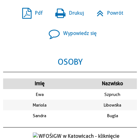
Pdf
Drukuj
Powrót
Wypowiedz się
OSOBY
Imię
Nazwisko
Ewa
Szpruch
Mariola
Libowska
Sandra
Bugla