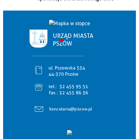
URZĄD MIASTA
PSZÓW
ul. Pszowska 534
44-370 Pszów
tel.:
32 455 95 51
fax.:
32 455 86 36
kancelaria@pszow.pl