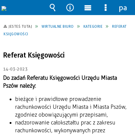
pane
Wyszukiwarka
Narzędzia
Menu
Menu
główne
szczegół
JESTEŚ TUTAJ
WIRTUALNE BIURO
KATEGORIE
REFERAT
KSIĘGOWOŚCI
Referat Księgowości
14-03-2023
Do zadań Referatu Księgowości Urzędu Miasta
Pszów należy:
bieżące i prawidłowe prowadzenie
rachunkowości Urzędu Miasta i Miasta Pszów,
zgodniez obowiązującymi przepisami,
nadzorowanie całokształtu prac z zakresu
rachunkowości, wykonywanych przez