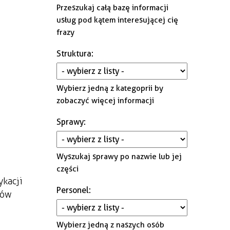
Gminna Komisja Rozwiązywania
Przeszukaj całą bazę informacji
Problemów Alkoholowych i
usług pod kątem interesującej cię
Przeciwdziałania Narkomanii
frazy
Struktura
:
Wybierz jedną z kategoprii by
zobaczyć więcej informacji
Sprawy
:
Wyszukaj sprawy po nazwie lub jej
części
kacji
Personel
:
zów
Wybierz jedną z naszych osób