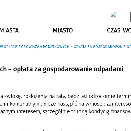
MIASTA
MIASTO
CZAS W
 W SPŁACIE ZOBOWIĄZAŃ PODATKOWYCH – OPŁATA ZA GOSPODAROWANIE O
ych – opłata za gospodarowanie odpadami
 zwłokę, rozłożenia na raty, bądź też odroczenie termi
dami komunalnymi, może nastąpić na wniosek zaintere
żnym interesem, szczególnie trudną kondycją finansow