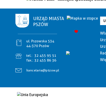
URZĄD MIASTA
U
PSZÓW
Wła
Urz
ul. Pszowska 534
44-370 Pszów
Urz
Rad
tel.:
32 455 95 51
Wię
fax.:
32 455 86 36
kancelaria@pszow.pl