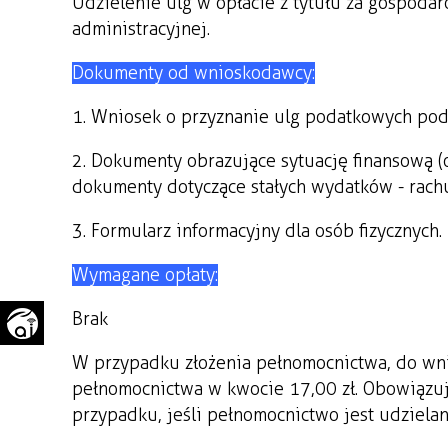
Udzielenie ulg w opłacie z tytułu za gospod
WAŻNE TELEFONY
PRZESTRZENNE
administracyjnej.
GAZETA SAMORZĄDOWA
Dokumenty od wnioskodawcy:
"PSZOW.PL"
1. Wniosek o przyznanie ulg podatkowych pod
2. Dokumenty obrazujące sytuację finansową (
dokumenty dotyczące stałych wydatków - rachunk
3. Formularz informacyjny dla osób fizycznych.
Wymagane opłaty:
Brak
W przypadku złożenia pełnomocnictwa, do wni
pełnomocnictwa w kwocie 17,00 zł. Obowiązuj
przypadku, jeśli pełnomocnictwo jest udziel