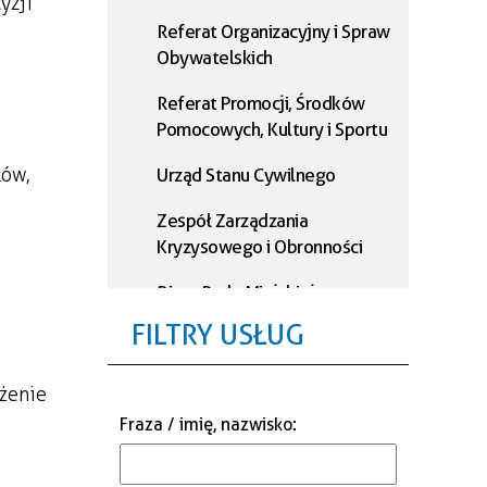
yzji
Referat Organizacyjny i Spraw
Obywatelskich
Referat Promocji, Środków
Pomocowych, Kultury i Sportu
ków,
Urząd Stanu Cywilnego
Zespół Zarządzania
Kryzysowego i Obronności
Biuro Rady Miejskiej
FILTRY USŁUG
Referat Podatkowy
Referat Księgowości
żenie
Fraza / imię, nazwisko
:
Referat Administracji i
Informatyki