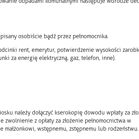
arowanie odpadami komunalnymi następuje w drodze dec
pisany osobiście bądź przez pełnomocnika.
odcinki rent, emerytur, potwierdzenie wysokości zarob
i za energię elektryczną, gaz, telefon, inne).
osku należy dołączyć kserokopię dowodu wpłaty za zło
e zwolnienie z opłaty za złożenie pełnomocnictwa w
ane małżonkowi, wstępnemu, zstępnemu lub rodzeństwu.