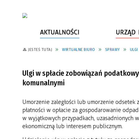
AKTUALNOŚCI
URZĄD 
JESTEŚ TUTAJ
WIRTUALNE BIURO
SPRAWY
ULGI
WŁADZE MIASTA
INFORMACJE O MIEŚCIE
SPORT
ZAŁATW SPRAWĘ
URZĄD MIASTA
LUDZIE PSZOWA
KULTURA
ZDROWIE
Ulgi w spłacie zobowiązań podatkow
URZĄD STANU CYWILNEGO
PARTNERZY, NGO
SZLAKI TURYSTYCZNE
BEZPIECZEŃSTWO
komunalnymi
RADA MIEJSKA
JEDNOSTKI MIEJSKIE
ZABYTKI
ZWIERZĘTA W GMINIE
BUDŻET MIASTA
EDUKACJA
POMIAR SATYSFAKCJI KLIENTA
Umorzenie zaległości lub umorzenie odsetek za
płatności w opłacie za gospodarowanie odpa
STRATEGIE, PLANY, PROGRAMY
INWESTYCJE MIEJSKIE
INFORMATOR
w wyjątkowych przypadkach, uzasadnionych wa
ekonomiczną lub interesem publicznym.
FUNDUSZE ZEWNĘTRZNE
POWIATOWY LIDER
KOMUNIKACJA I TRANSPORT
PRZEDSIĘBIORCZOŚCI
ZAGOSPODAROWANIE