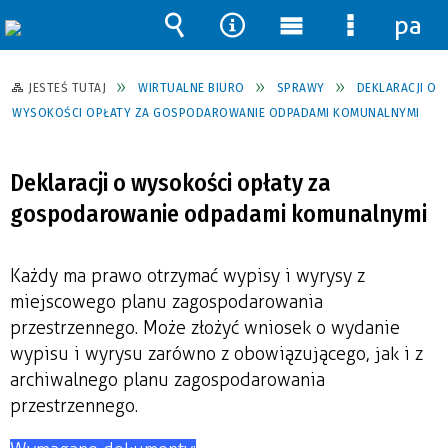
pane
Wyszukiwarka
Narzędzia
Menu
Menu
główne
szczegół
JESTEŚ TUTAJ
WIRTUALNE BIURO
SPRAWY
DEKLARACJI O
WYSOKOŚCI OPŁATY ZA GOSPODAROWANIE ODPADAMI KOMUNALNYMI
Deklaracji o wysokości opłaty za
gospodarowanie odpadami komunalnymi
Każdy ma prawo otrzymać wypisy i wyrysy z
miejscowego planu zagospodarowania
przestrzennego. Może złożyć wniosek o wydanie
wypisu i wyrysu zarówno z obowiązującego, jak i z
archiwalnego planu zagospodarowania
przestrzennego.