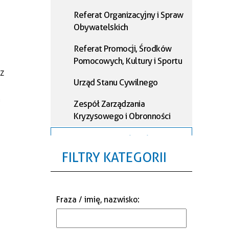
Referat Organizacyjny i Spraw
Obywatelskich
Referat Promocji, Środków
Pomocowych, Kultury i Sportu
z
Urząd Stanu Cywilnego
a
Zespół Zarządzania
Kryzysowego i Obronności
Biuro Rady Miejskiej
FILTRY KATEGORII
Referat Podatkowy
Referat Księgowości
Fraza / imię, nazwisko
:
Referat Administracji i
Informatyki