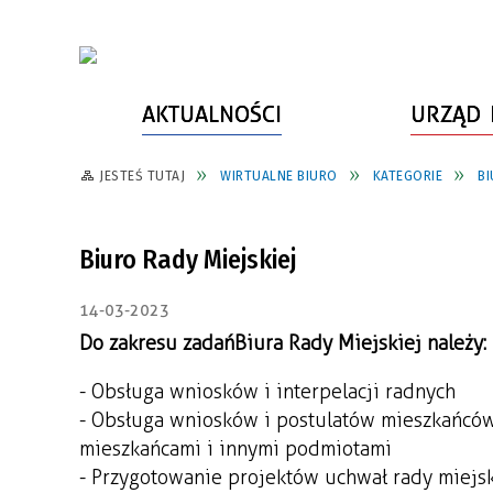
AKTUALNOŚCI
URZĄD 
JESTEŚ TUTAJ
WIRTUALNE BIURO
KATEGORIE
BI
WŁADZE MIASTA
INFORMACJE O MIEŚCIE
SPORT
ZAŁATW SPRAWĘ
URZĄD MIASTA
LUDZIE PSZOWA
KULTURA
ZDROWIE
Biuro Rady Miejskiej
URZĄD STANU CYWILNEGO
PARTNERZY, NGO
SZLAKI TURYSTYCZNE
BEZPIECZEŃSTWO
14-03-2023
RADA MIEJSKA
JEDNOSTKI MIEJSKIE
ZABYTKI
ZWIERZĘTA W GMINIE
Do zakresu zadań Biura Rady Miejskiej należy:
BUDŻET MIASTA
EDUKACJA
POMIAR SATYSFAKCJI KLIENTA
- Obsługa wniosków i interpelacji radnych
STRATEGIE, PLANY, PROGRAMY
INWESTYCJE MIEJSKIE
INFORMATOR
- Obsługa wniosków i postulatów mieszkańców
mieszkańcami i innymi podmiotami
FUNDUSZE ZEWNĘTRZNE
POWIATOWY LIDER
KOMUNIKACJA I TRANSPORT
PRZEDSIĘBIORCZOŚCI
- Przygotowanie projektów uchwał rady miejsk
ZAGOSPODAROWANIE