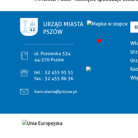
URZĄD MIASTA
U
PSZÓW
Wła
Urz
ul. Pszowska 534
44-370 Pszów
Urz
Rad
tel.:
32 455 95 51
Wię
fax.:
32 455 86 36
kancelaria@pszow.pl