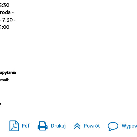
15:30
środa -
 7:30 -
14:00
zapytania
mail:
/
Pdf
Drukuj
Powrót
Wypowi