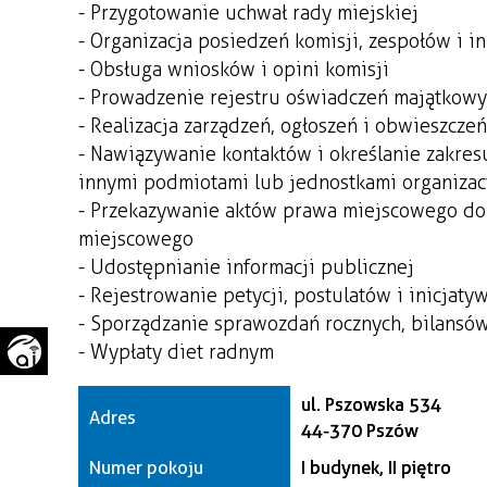
- Przygotowanie uchwał rady miejskiej
WAŻNE TELEFONY
PRZESTRZENNE
- Organizacja posiedzeń komisji, zespołów i i
- Obsługa wniosków i opini komisji
GAZETA SAMORZĄDOWA
"PSZOW.PL"
- Prowadzenie rejestru oświadczeń majątkowy
- Realizacja zarządzeń, ogłoszeń i obwieszcze
- Nawiązywanie kontaktów i określanie zakresu
innymi podmiotami lub jednostkami organizac
- Przekazywanie aktów prawa miejscowego do
miejscowego
- Udostępnianie informacji publicznej
- Rejestrowanie petycji, postulatów i inicjaty
- Sporządzanie sprawozdań rocznych, bilansów
- Wypłaty diet radnym
ul. Pszowska 534
Adres
44-370 Pszów
Numer pokoju
I budynek, II piętro