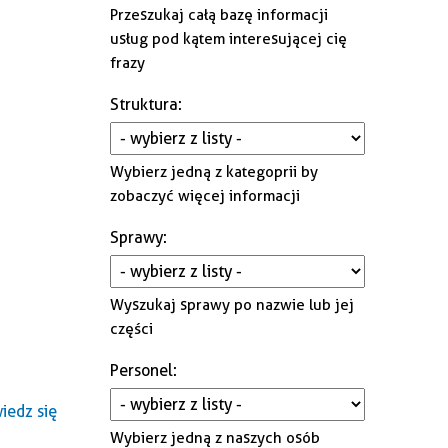
Przeszukaj całą bazę informacji
Gminna Komisja Rozwiązywania
usług pod kątem interesującej cię
Problemów Alkoholowych i
frazy
Przeciwdziałania Narkomanii
Struktura
:
Wybierz jedną z kategoprii by
zobaczyć więcej informacji
Sprawy
:
Wyszukaj sprawy po nazwie lub jej
części
Personel
:
edz się
Wybierz jedną z naszych osób