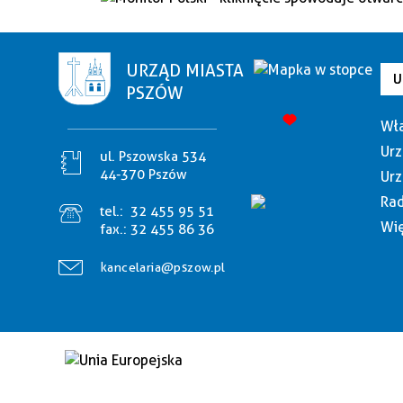
URZĄD MIASTA
U
PSZÓW
Wła
Urz
ul. Pszowska 534
44-370 Pszów
Urz
Rad
tel.:
32 455 95 51
Wię
fax.:
32 455 86 36
kancelaria@pszow.pl