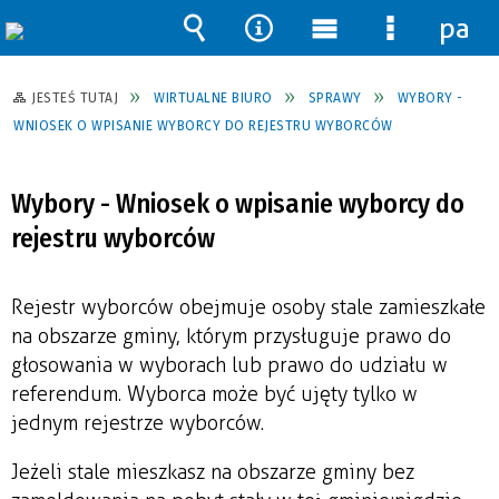
pane
Wyszukiwarka
Narzędzia
Menu
Menu
główne
szczegół
JESTEŚ TUTAJ
WIRTUALNE BIURO
SPRAWY
WYBORY -
WNIOSEK O WPISANIE WYBORCY DO REJESTRU WYBORCÓW
Wybory - Wniosek o wpisanie wyborcy do
rejestru wyborców
Rejestr wyborców obejmuje osoby stale zamieszkałe
na obszarze gminy, którym przysługuje prawo do
głosowania w wyborach lub prawo do udziału w
referendum. Wyborca może być ujęty tylko w
jednym rejestrze wyborców.
Jeżeli stale mieszkasz na obszarze gminy bez