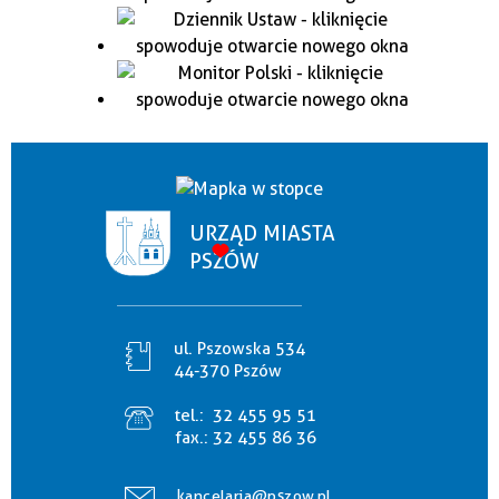
URZĄD MIASTA
PSZÓW
ul. Pszowska 534
44-370 Pszów
tel.:
32 455 95 51
fax.:
32 455 86 36
kancelaria@pszow.pl