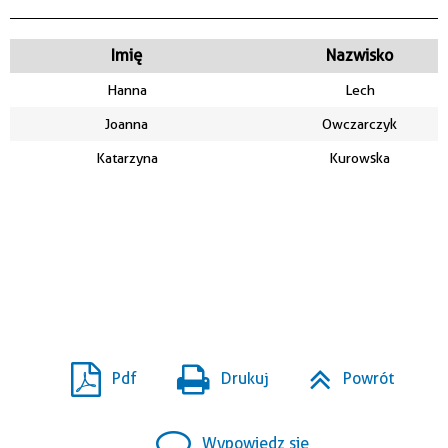
Imię
Nazwisko
Hanna
Lech
Joanna
Owczarczyk
Katarzyna
Kurowska
Pdf
Drukuj
Powrót
Wypowiedz się