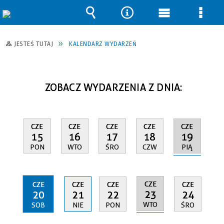
Wyszukiwarka
Narzędzia
Menu
Men
główne
szcz
JESTEŚ TUTAJ
KALENDARZ WYDARZEŃ
ZOBACZ WYDARZENIA Z DNIA:
CZE
CZE
CZE
CZE
CZE
19
15
16
17
18
PIĄ
PON
WTO
ŚRO
CZW
CZE
CZE
CZE
CZE
CZE
23
20
21
22
24
WTO
SOB
NIE
PON
ŚRO