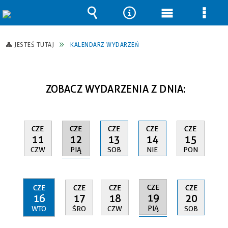
Wyszukiwarka
Narzędzia
Menu
Men
główne
szcz
JESTEŚ TUTAJ
KALENDARZ WYDARZEŃ
ZOBACZ WYDARZENIA Z DNIA:
CZE
CZE
CZE
CZE
CZE
12
11
13
14
15
PIĄ
CZW
SOB
NIE
PON
CZE
CZE
CZE
CZE
CZE
19
16
17
18
20
PIĄ
WTO
ŚRO
CZW
SOB