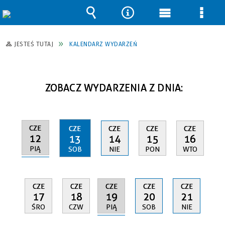
Wyszukiwarka
Narzędzia
Menu
Men
główne
szcz
JESTEŚ TUTAJ
KALENDARZ WYDARZEŃ
ZOBACZ WYDARZENIA Z DNIA:
CZE
CZE
CZE
CZE
CZE
12
13
14
15
16
PIĄ
SOB
NIE
PON
WTO
CZE
CZE
CZE
CZE
CZE
19
17
18
20
21
PIĄ
ŚRO
CZW
SOB
NIE