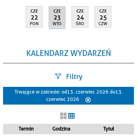
CZE
CZE
CZE
CZE
23
22
24
25
WTO
PON
ŚRO
CZW
KALENDARZ WYDARZEŃ
Filtry
Trwające w zakresie:
od 13. czerwiec 2026 do 13.
Szukana fraza
czerwiec 2026
Usuń
ten
filtr
Kategoria
Termin
Godzina
Tytuł