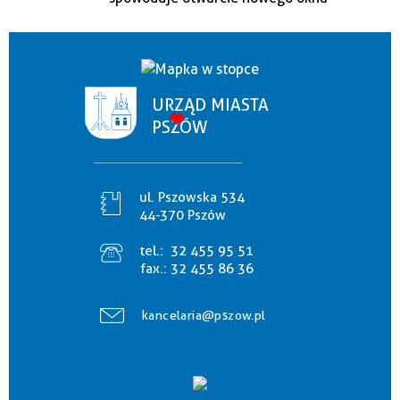
URZĄD MIASTA
PSZÓW
ul. Pszowska 534
44-370 Pszów
tel.:
32 455 95 51
fax.:
32 455 86 36
kancelaria@pszow.pl