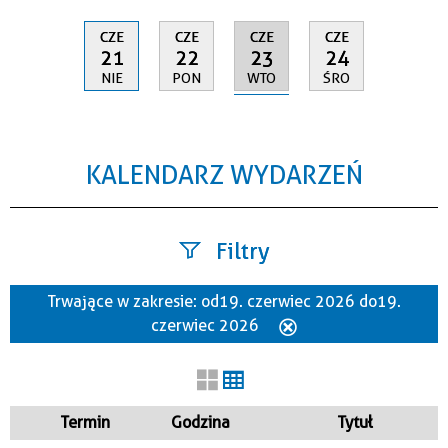
CZE
CZE
CZE
CZE
23
21
22
24
WTO
NIE
PON
ŚRO
KALENDARZ WYDARZEŃ
Filtry
Trwające w zakresie:
od 19. czerwiec 2026 do 19.
Szukana fraza
czerwiec 2026
Usuń
ten
filtr
Kategoria
Termin
Godzina
Tytuł