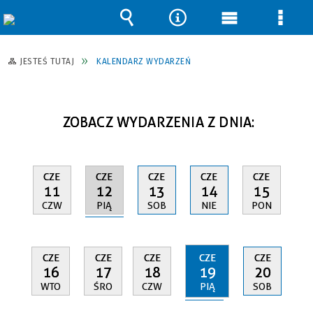
Wyszukiwarka
Narzędzia
Menu
Men
główne
szcz
JESTEŚ TUTAJ
KALENDARZ WYDARZEŃ
ZOBACZ WYDARZENIA Z DNIA:
CZE
CZE
CZE
CZE
CZE
12
11
13
14
15
PIĄ
CZW
SOB
NIE
PON
CZE
CZE
CZE
CZE
CZE
19
16
17
18
20
PIĄ
WTO
ŚRO
CZW
SOB