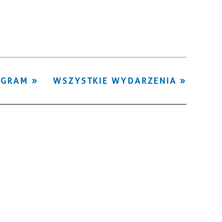
Kategoria
Trwające w
—
zakresie
Miejsce
OGRAM
WSZYSTKIE WYDARZENIA
Organizator