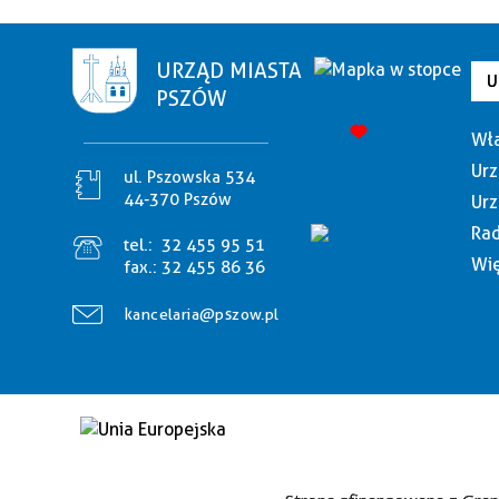
URZĄD MIASTA
U
PSZÓW
Wła
Urz
ul. Pszowska 534
44-370 Pszów
Urz
Rad
tel.:
32 455 95 51
Wię
fax.:
32 455 86 36
kancelaria@pszow.pl