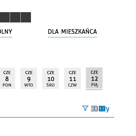
OLNY
DLA MIESZKAŃCA
CZE
CZE
CZE
CZE
CZE
12
8
9
10
11
PIĄ
PON
WTO
ŚRO
CZW
Filtry
Szukana
fraza