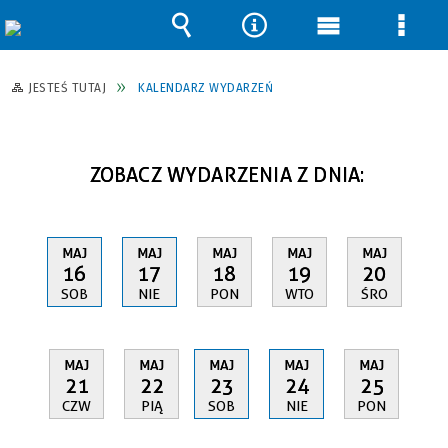
Wyszukiwarka
Narzędzia
Menu
Men
główne
szcz
JESTEŚ TUTAJ
KALENDARZ WYDARZEŃ
ZOBACZ WYDARZENIA Z DNIA:
MAJ
MAJ
MAJ
MAJ
MAJ
16
17
18
19
20
SOB
NIE
PON
WTO
ŚRO
MAJ
MAJ
MAJ
MAJ
MAJ
21
22
23
24
25
CZW
PIĄ
SOB
NIE
PON