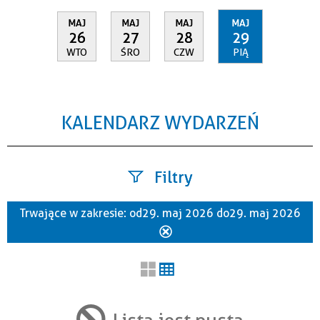
MAJ
MAJ
MAJ
MAJ
26
27
28
29
WTO
ŚRO
CZW
PIĄ
KALENDARZ WYDARZEŃ
Filtry
Trwające w zakresie:
od 29. maj 2026 do 29. maj 2026
Szukana fraza
Usuń
ten
filtr
Kategoria
Lista jest pusta